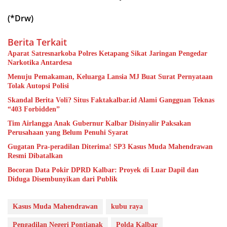
(*Drw)
Berita Terkait
Aparat Satresnarkoba Polres Ketapang Sikat Jaringan Pengedar
Narkotika Antardesa
Menuju Pemakaman, Keluarga Lansia MJ Buat Surat Pernyataan
Tolak Autopsi Polisi
Skandal Berita Voli? Situs Faktakalbar.id Alami Gangguan Teknas
“403 Forbidden”
Tim Airlangga Anak Gubernur Kalbar Disinyalir Paksakan
Perusahaan yang Belum Penuhi Syarat
Gugatan Pra-peradilan Diterima! SP3 Kasus Muda Mahendrawan
Resmi Dibatalkan
Bocoran Data Pokir DPRD Kalbar: Proyek di Luar Dapil dan
Diduga Disembunyikan dari Publik
Kasus Muda Mahendrawan
kubu raya
Pengadilan Negeri Pontianak
Polda Kalbar