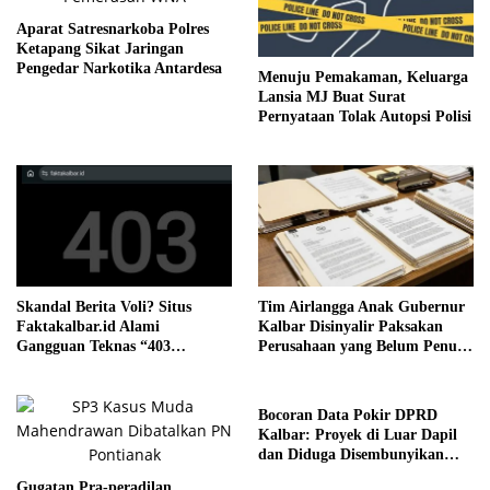
Aparat Satresnarkoba Polres
Ketapang Sikat Jaringan
Pengedar Narkotika Antardesa
Menuju Pemakaman, Keluarga
Lansia MJ Buat Surat
Pernyataan Tolak Autopsi Polisi
Skandal Berita Voli? Situs
Tim Airlangga Anak Gubernur
Faktakalbar.id Alami
Kalbar Disinyalir Paksakan
Gangguan Teknas “403
Perusahaan yang Belum Penuhi
Forbidden”
Syarat
Bocoran Data Pokir DPRD
Kalbar: Proyek di Luar Dapil
dan Diduga Disembunyikan
dari Publik
Gugatan Pra-peradilan