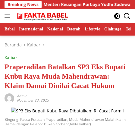
Langsung
ritis
Breaking News
Menteri Keuangan Purbaya Yudhi Sadewa Secure P
ke
konten
Babel
Internasional
Nasional
Daerah
Lifestyle
Olahraga
Tekn
Beranda
Kalbar
Kalbar
Praperadilan Batalkan SP3 Eks Bupati
Kubu Raya Muda Mahendrawan:
Klaim Damai Dinilai Cacat Hukum
Admin
November 23, 2025
Bingung! Pasca Putusan Praperadilan, Muda Mahendrawan Malah Klaim
Damai dengan Pelapor Bukan Korban/(fakta kalbar)