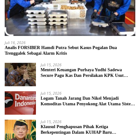
Juli 16, 2026
Analis FORSIBER Hamdi Putra Sebut Kasus Pogalan Dua
Trenggalek Sebagai Alarm Kritis
Juli 15, 2026
Menteri Keuangan Purbaya Yudhi Sadewa
Secure Pagu Kas Dan Persilakan KPK Usut
BUMN Nakal
Juli 15, 2026
Logam Tanah Jarang Dan Nikel Menjadi
Komoditas Utama Penyokong Alat Utama Sistem
Senjata
Juli 15, 2026
Klausul Penghapusan Pihak Ketiga
Berkepentingan Dalam KUHAP Baru
Mengancam Dunia Peradilan