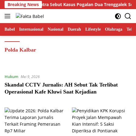
Langsung
SIBER Hamdi Putra Sebut Kasus Pogalan Dua Trenggalek Sebagai 
Breaking News
ke
konten
Babel
Internasional
Nasional
Daerah
Lifestyle
Olahraga
Tekn
Polda Kalbar
Hukum
Mei 9, 2026
Skandal CCTV Jurnalis: AH Sebut Tak Terlibat
Operasional Kafe Kluwi Saat Kejadian