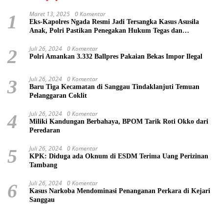
Maret 13, 2025
0 Komentar
1
Eks-Kapolres Ngada Resmi Jadi Tersangka Kasus Asusila
Anak, Polri Pastikan Penegakan Hukum Tegas dan
Transparan
Juli 26, 2024
0 Komentar
2
Polri Amankan 3.332 Ballpres Pakaian Bekas Impor Ilegal
Juli 26, 2024
0 Komentar
3
Baru Tiga Kecamatan di Sanggau Tindaklanjuti Temuan
Pelanggaran Coklit
Juli 26, 2024
0 Komentar
4
Miliki Kandungan Berbahaya, BPOM Tarik Roti Okko dari
Peredaran
Juli 26, 2024
0 Komentar
5
KPK: Diduga ada Oknum di ESDM Terima Uang Perizinan
Tambang
Juli 26, 2024
0 Komentar
6
Kasus Narkoba Mendominasi Penanganan Perkara di Kejari
Sanggau