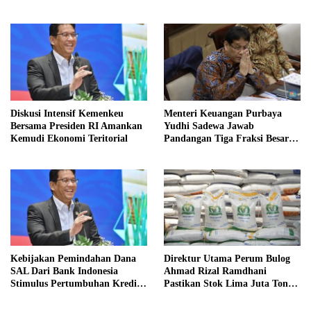
BUMN Nakal
Senjata
Diskusi Intensif Kemenkeu
Menteri Keuangan Purbaya
Bersama Presiden RI Amankan
Yudhi Sadewa Jawab
Kemudi Ekonomi Teritorial
Pandangan Tiga Fraksi Besar
Terkait Pagu Sekolah
Kebijakan Pemindahan Dana
Direktur Utama Perum Bulog
SAL Dari Bank Indonesia
Ahmad Rizal Ramdhani
Stimulus Pertumbuhan Kredit
Pastikan Stok Lima Juta Ton
Sektor Riil
Aman