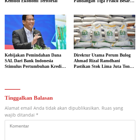
Kemudi Ekonomi Teritorial
Pandangan Tiga Fraksi Besar
Terkait Pagu Sekolah
Kebijakan Pemindahan Dana
Direktur Utama Perum Bulog
SAL Dari Bank Indonesia
Ahmad Rizal Ramdhani
Stimulus Pertumbuhan Kredit
Pastikan Stok Lima Juta Ton
Sektor Riil
Aman
Tinggalkan Balasan
Alamat email Anda tidak akan dipublikasikan.
Ruas yang
wajib ditandai
*