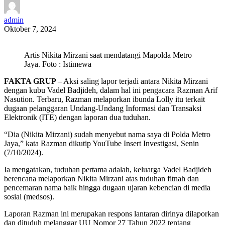
admin
Oktober 7, 2024
Artis Nikita Mirzani saat mendatangi Mapolda Metro
Jaya. Foto : Istimewa
FAKTA GRUP
– Aksi saling lapor terjadi antara Nikita Mirzani
dengan kubu Vadel Badjideh, dalam hal ini pengacara Razman Arif
Nasution. Terbaru, Razman melaporkan ibunda Lolly itu terkait
dugaan pelanggaran Undang-Undang Informasi dan Transaksi
Elektronik (ITE) dengan laporan dua tuduhan.
“Dia (Nikita Mirzani) sudah menyebut nama saya di Polda Metro
Jaya,” kata Razman dikutip YouTube Insert Investigasi, Senin
(7/10/2024).
Ia mengatakan, tuduhan pertama adalah, keluarga Vadel Badjideh
berencana melaporkan Nikita Mirzani atas tuduhan fitnah dan
pencemaran nama baik hingga dugaan ujaran kebencian di media
sosial (medsos).
Laporan Razman ini merupakan respons lantaran dirinya dilaporkan
dan dituduh melanggar UU Nomor 27 Tahun 2022 tentang