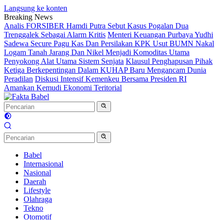
Langsung ke konten
Breaking News
Analis FORSIBER Hamdi Putra Sebut Kasus Pogalan Dua
Trenggalek Sebagai Alarm Kritis
Menteri Keuangan Purbaya Yudhi
Sadewa Secure Pagu Kas Dan Persilakan KPK Usut BUMN Nakal
Logam Tanah Jarang Dan Nikel Menjadi Komoditas Utama
Penyokong Alat Utama Sistem Senjata
Klausul Penghapusan Pihak
Ketiga Berkepentingan Dalam KUHAP Baru Mengancam Dunia
Peradilan
Diskusi Intensif Kemenkeu Bersama Presiden RI
Amankan Kemudi Ekonomi Teritorial
Babel
Internasional
Nasional
Daerah
Lifestyle
Olahraga
Tekno
Otomotif