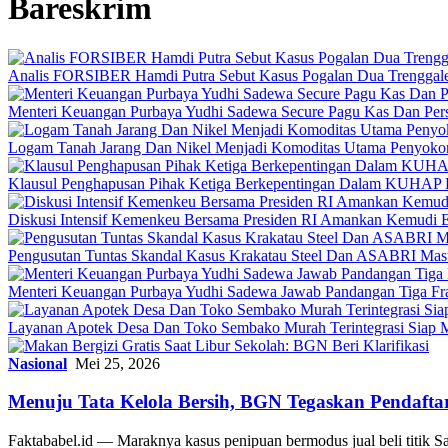
Bareskrim
Analis FORSIBER Hamdi Putra Sebut Kasus Pogalan Dua Trenggalek
Menteri Keuangan Purbaya Yudhi Sadewa Secure Pagu Kas Dan P
Logam Tanah Jarang Dan Nikel Menjadi Komoditas Utama Penyokon
Klausul Penghapusan Pihak Ketiga Berkepentingan Dalam KUHAP 
Diskusi Intensif Kemenkeu Bersama Presiden RI Amankan Kemudi E
Pengusutan Tuntas Skandal Kasus Krakatau Steel Dan ASABRI Masu
Menteri Keuangan Purbaya Yudhi Sadewa Jawab Pandangan Tiga Frak
Layanan Apotek Desa Dan Toko Sembako Murah Terintegrasi Siap 
Nasional
Mei 25, 2026
Menuju Tata Kelola Bersih, BGN Tegaskan Pendaftar
Faktababel.id — Maraknya kasus penipuan bermodus jual beli titik