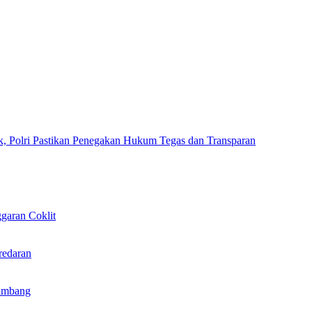
k, Polri Pastikan Penegakan Hukum Tegas dan Transparan
garan Coklit
redaran
ambang