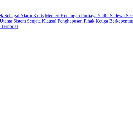
 Sebagai Alarm Kritis
Menteri Keuangan Purbaya Yudhi Sadewa Se
Utama Sistem Senjata
Klausul Penghapusan Pihak Ketiga Berkepent
eritorial