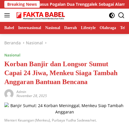
Langsung
tra Sebut Kasus Pogalan Dua Trenggalek Sebagai Alarm Kritis
Breaking News
ke
konten
Babel
Internasional
Nasional
Daerah
Lifestyle
Olahraga
Tekn
Beranda
Nasional
Nasional
Korban Banjir dan Longsor Sumut
Capai 24 Jiwa, Menkeu Siaga Tambah
Anggaran Bantuan Bencana
Admin
November 28, 2025
Menteri Keuangan (Menkeu), Purbaya Yudha Sadewa/net.