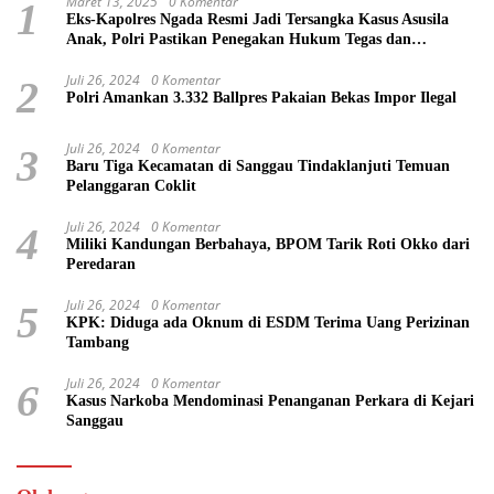
Maret 13, 2025
0 Komentar
1
Eks-Kapolres Ngada Resmi Jadi Tersangka Kasus Asusila
Anak, Polri Pastikan Penegakan Hukum Tegas dan
Transparan
Juli 26, 2024
0 Komentar
2
Polri Amankan 3.332 Ballpres Pakaian Bekas Impor Ilegal
Juli 26, 2024
0 Komentar
3
Baru Tiga Kecamatan di Sanggau Tindaklanjuti Temuan
Pelanggaran Coklit
Juli 26, 2024
0 Komentar
4
Miliki Kandungan Berbahaya, BPOM Tarik Roti Okko dari
Peredaran
Juli 26, 2024
0 Komentar
5
KPK: Diduga ada Oknum di ESDM Terima Uang Perizinan
Tambang
Juli 26, 2024
0 Komentar
6
Kasus Narkoba Mendominasi Penanganan Perkara di Kejari
Sanggau