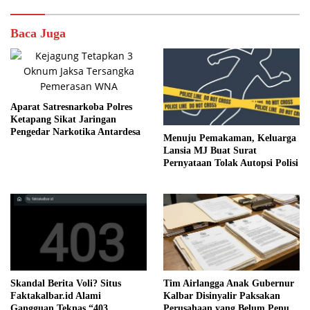
Baca Juga
Aparat Satresnarkoba Polres
Ketapang Sikat Jaringan
Pengedar Narkotika Antardesa
Menuju Pemakaman, Keluarga
Lansia MJ Buat Surat
Pernyataan Tolak Autopsi Polisi
Skandal Berita Voli? Situs
Tim Airlangga Anak Gubernur
Faktakalbar.id Alami
Kalbar Disinyalir Paksakan
Gangguan Teknas “403
Perusahaan yang Belum Penuhi