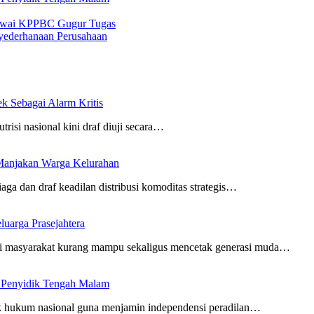
egawai KPPBC Gugur Tugas
nyederhanaan Perusahaan
 Sebagai Alarm Kritis
utrisi nasional kini draf diuji secara…
Manjakan Warga Kelurahan
aga dan draf keadilan distribusi komoditas strategis…
uarga Prasejahtera
i masyarakat kurang mampu sekaligus mencetak generasi muda…
n Penyidik Tengah Malam
gak hukum nasional guna menjamin independensi peradilan…