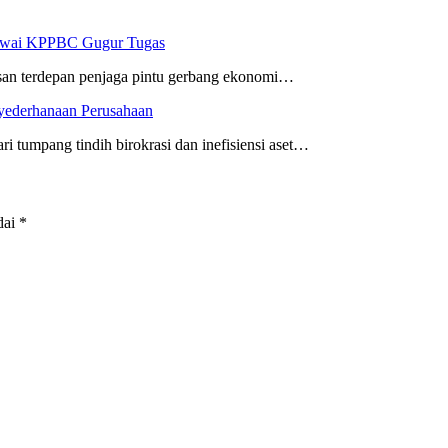
egawai KPPBC Gugur Tugas
risan terdepan penjaga pintu gerbang ekonomi…
nyederhanaan Perusahaan
i tumpang tindih birokrasi dan inefisiensi aset…
dai
*