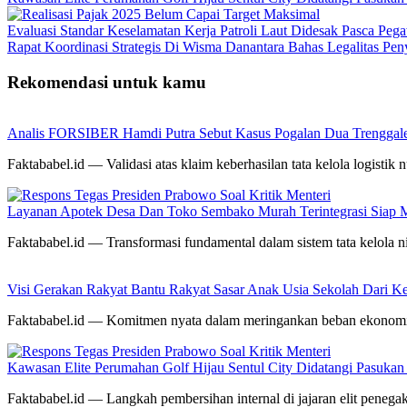
Evaluasi Standar Keselamatan Kerja Patroli Laut Didesak Pasca P
Rapat Koordinasi Strategis Di Wisma Danantara Bahas Legalitas Pe
Rekomendasi untuk kamu
Analis FORSIBER Hamdi Putra Sebut Kasus Pogalan Dua Trenggalek
Faktababel.id — Validasi atas klaim keberhasilan tata kelola logistik n
Layanan Apotek Desa Dan Toko Sembako Murah Terintegrasi Siap 
Faktababel.id — Transformasi fundamental dalam sistem tata kelola ni
Visi Gerakan Rakyat Bantu Rakyat Sasar Anak Usia Sekolah Dari Kel
Faktababel.id — Komitmen nyata dalam meringankan beban ekonom
Kawasan Elite Perumahan Golf Hijau Sentul City Didatangi Pasuka
Faktababel.id — Langkah pembersihan internal di jajaran elit pene