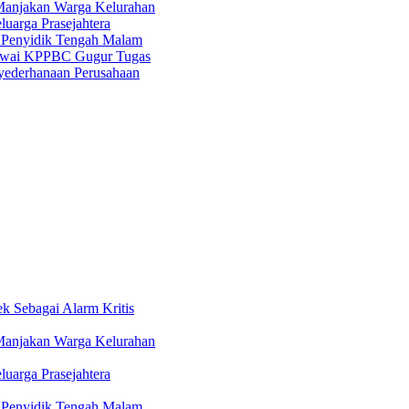
Manjakan Warga Kelurahan
uarga Prasejahtera
n Penyidik Tengah Malam
egawai KPPBC Gugur Tugas
nyederhanaan Perusahaan
 Sebagai Alarm Kritis
Manjakan Warga Kelurahan
uarga Prasejahtera
n Penyidik Tengah Malam