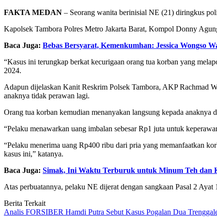
FAKTA MEDAN
– Seorang wanita berinisial NE (21) diringkus pol
Kapolsek Tambora Polres Metro Jakarta Barat, Kompol Donny Agung
Baca Juga:
Bebas Bersyarat, Kemenkumhan: Jessica Wongso Wa
“Kasus ini terungkap berkat kecurigaan orang tua korban yang melap
2024.
Adapun dijelaskan Kanit Reskrim Polsek Tambora, AKP Rachmad Wib
anaknya tidak perawan lagi.
Orang tua korban kemudian menanyakan langsung kepada anaknya dan
“Pelaku menawarkan uang imbalan sebesar Rp1 juta untuk keperawanan
“Pelaku menerima uang Rp400 ribu dari pria yang memanfaatkan korb
kasus ini,” katanya.
Baca Juga:
Simak, Ini Waktu Terburuk untuk Minum Teh dan 
Atas perbuatannya, pelaku NE dijerat dengan sangkaan Pasal 2 Ay
Berita Terkait
Analis FORSIBER Hamdi Putra Sebut Kasus Pogalan Dua Trenggalek