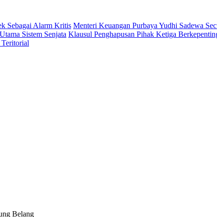
 Sebagai Alarm Kritis
Menteri Keuangan Purbaya Yudhi Sadewa Se
Utama Sistem Senjata
Klausul Penghapusan Pihak Ketiga Berkepent
eritorial
dung Belang