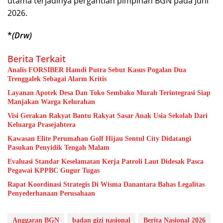
utama terjadinya pergantian pimpinan BGN pada Juni
2026.
*
(Drw)
Berita Terkait
Analis FORSIBER Hamdi Putra Sebut Kasus Pogalan Dua
Trenggalek Sebagai Alarm Kritis
Layanan Apotek Desa Dan Toko Sembako Murah Terintegrasi Siap
Manjakan Warga Kelurahan
Visi Gerakan Rakyat Bantu Rakyat Sasar Anak Usia Sekolah Dari
Keluarga Prasejahtera
Kawasan Elite Perumahan Golf Hijau Sentul City Didatangi
Pasukan Penyidik Tengah Malam
Evaluasi Standar Keselamatan Kerja Patroli Laut Didesak Pasca
Pegawai KPPBC Gugur Tugas
Rapat Koordinasi Strategis Di Wisma Danantara Bahas Legalitas
Penyederhanaan Perusahaan
Anggaran BGN
badan gizi nasional
Berita Nasional 2026