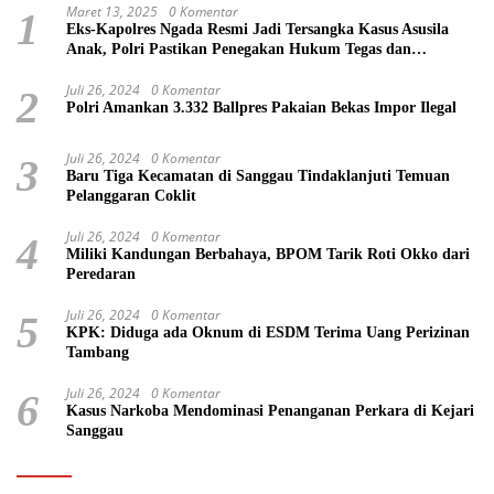
Maret 13, 2025
0 Komentar
1
Eks-Kapolres Ngada Resmi Jadi Tersangka Kasus Asusila
Anak, Polri Pastikan Penegakan Hukum Tegas dan
Transparan
Juli 26, 2024
0 Komentar
2
Polri Amankan 3.332 Ballpres Pakaian Bekas Impor Ilegal
Juli 26, 2024
0 Komentar
3
Baru Tiga Kecamatan di Sanggau Tindaklanjuti Temuan
Pelanggaran Coklit
Juli 26, 2024
0 Komentar
4
Miliki Kandungan Berbahaya, BPOM Tarik Roti Okko dari
Peredaran
Juli 26, 2024
0 Komentar
5
KPK: Diduga ada Oknum di ESDM Terima Uang Perizinan
Tambang
Juli 26, 2024
0 Komentar
6
Kasus Narkoba Mendominasi Penanganan Perkara di Kejari
Sanggau