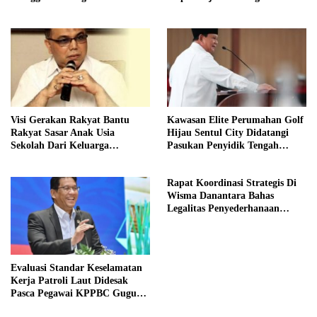
Kelurahan
Kritis
Visi Gerakan Rakyat Bantu
Kawasan Elite Perumahan Golf
Rakyat Sasar Anak Usia
Hijau Sentul City Didatangi
Sekolah Dari Keluarga
Pasukan Penyidik Tengah
Prasejahtera
Malam
Rapat Koordinasi Strategis Di
Wisma Danantara Bahas
Legalitas Penyederhanaan
Perusahaan
Evaluasi Standar Keselamatan
Kerja Patroli Laut Didesak
Pasca Pegawai KPPBC Gugur
Tugas