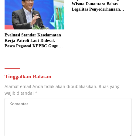
Wisma Danantara Bahas
Legalitas Penyederhanaan
Perusahaan
Evaluasi Standar Keselamatan
Kerja Patroli Laut Didesak
Pasca Pegawai KPPBC Gugur
Tugas
Tinggalkan Balasan
Alamat email Anda tidak akan dipublikasikan.
Ruas yang
wajib ditandai
*