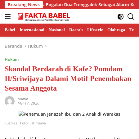
Langsung
ra Sebut Kasus Pogalan Dua Trenggalek Sebagai Alarm Kritis
Breaking News
ke
konten
Babel
Internasional
Nasional
Daerah
Lifestyle
Olahraga
Tekn
Beranda
Hukum
Hukum
Skandal Berdarah di Kafe? Pomdam
II/Sriwijaya Dalami Motif Penembakan
Sesama Anggota
Admin
Mei 17, 2026
Ilustrasi. Foto : Istimewa