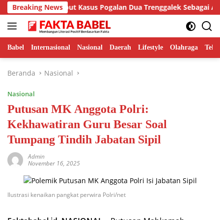
Langsung
Putra Sebut Kasus Pogalan Dua Trenggalek Sebagai Alarm Kritis
Breaking News
ke
konten
Babel
Internasional
Nasional
Daerah
Lifestyle
Olahraga
Tekn
Beranda
Nasional
Nasional
Putusan MK Anggota Polri:
Kekhawatiran Guru Besar Soal
Tumpang Tindih Jabatan Sipil
Admin
November 16, 2025
Ilustrasi kenaikan pangkat perwira Polri/net