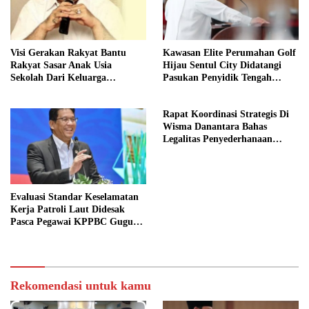
Visi Gerakan Rakyat Bantu
Kawasan Elite Perumahan Golf
Rakyat Sasar Anak Usia
Hijau Sentul City Didatangi
Sekolah Dari Keluarga
Pasukan Penyidik Tengah
Prasejahtera
Malam
Rapat Koordinasi Strategis Di
Wisma Danantara Bahas
Legalitas Penyederhanaan
Perusahaan
Evaluasi Standar Keselamatan
Kerja Patroli Laut Didesak
Pasca Pegawai KPPBC Gugur
Tugas
Rekomendasi untuk kamu