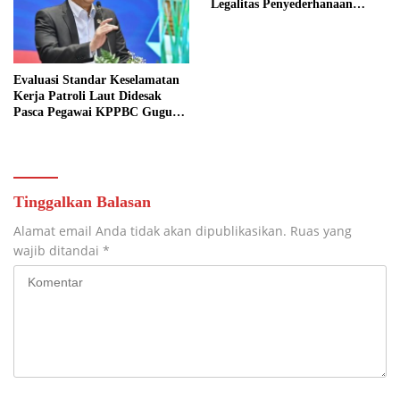
Legalitas Penyederhanaan
Perusahaan
Evaluasi Standar Keselamatan
Kerja Patroli Laut Didesak
Pasca Pegawai KPPBC Gugur
Tugas
Tinggalkan Balasan
Alamat email Anda tidak akan dipublikasikan.
Ruas yang
wajib ditandai
*