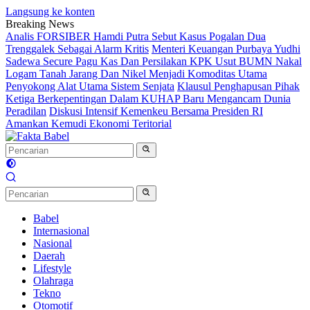
Langsung ke konten
Breaking News
Analis FORSIBER Hamdi Putra Sebut Kasus Pogalan Dua
Trenggalek Sebagai Alarm Kritis
Menteri Keuangan Purbaya Yudhi
Sadewa Secure Pagu Kas Dan Persilakan KPK Usut BUMN Nakal
Logam Tanah Jarang Dan Nikel Menjadi Komoditas Utama
Penyokong Alat Utama Sistem Senjata
Klausul Penghapusan Pihak
Ketiga Berkepentingan Dalam KUHAP Baru Mengancam Dunia
Peradilan
Diskusi Intensif Kemenkeu Bersama Presiden RI
Amankan Kemudi Ekonomi Teritorial
Babel
Internasional
Nasional
Daerah
Lifestyle
Olahraga
Tekno
Otomotif