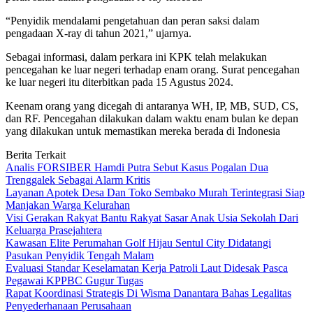
“Penyidik mendalami pengetahuan dan peran saksi dalam
pengadaan X-ray di tahun 2021,” ujarnya.
Sebagai informasi, dalam perkara ini KPK telah melakukan
pencegahan ke luar negeri terhadap enam orang. Surat pencegahan
ke luar negeri itu diterbitkan pada 15 Agustus 2024.
Keenam orang yang dicegah di antaranya WH, IP, MB, SUD, CS,
dan RF. Pencegahan dilakukan dalam waktu enam bulan ke depan
yang dilakukan untuk memastikan mereka berada di Indonesia
Berita Terkait
Analis FORSIBER Hamdi Putra Sebut Kasus Pogalan Dua
Trenggalek Sebagai Alarm Kritis
Layanan Apotek Desa Dan Toko Sembako Murah Terintegrasi Siap
Manjakan Warga Kelurahan
Visi Gerakan Rakyat Bantu Rakyat Sasar Anak Usia Sekolah Dari
Keluarga Prasejahtera
Kawasan Elite Perumahan Golf Hijau Sentul City Didatangi
Pasukan Penyidik Tengah Malam
Evaluasi Standar Keselamatan Kerja Patroli Laut Didesak Pasca
Pegawai KPPBC Gugur Tugas
Rapat Koordinasi Strategis Di Wisma Danantara Bahas Legalitas
Penyederhanaan Perusahaan