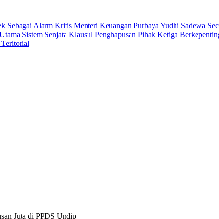
 Sebagai Alarm Kritis
Menteri Keuangan Purbaya Yudhi Sadewa Se
Utama Sistem Senjata
Klausul Penghapusan Pihak Ketiga Berkepent
eritorial
usan Juta di PPDS Undip