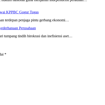
egawai KPPBC Gugur Tugas
risan terdepan penjaga pintu gerbang ekonomi…
nyederhanaan Perusahaan
i tumpang tindih birokrasi dan inefisiensi aset…
dai
*