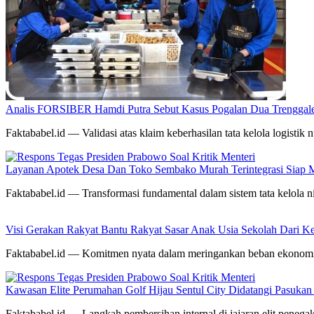
Analis FORSIBER Hamdi Putra Sebut Kasus Pogalan Dua Trenggalek
Faktababel.id — Validasi atas klaim keberhasilan tata kelola logistik n
Layanan Apotek Desa Dan Toko Sembako Murah Terintegrasi Siap 
Faktababel.id — Transformasi fundamental dalam sistem tata kelola ni
Visi Gerakan Rakyat Bantu Rakyat Sasar Anak Usia Sekolah Dari Kel
Faktababel.id — Komitmen nyata dalam meringankan beban ekonom
Kawasan Elite Perumahan Golf Hijau Sentul City Didatangi Pasuka
Faktababel.id — Langkah pembersihan internal di jajaran elit pene