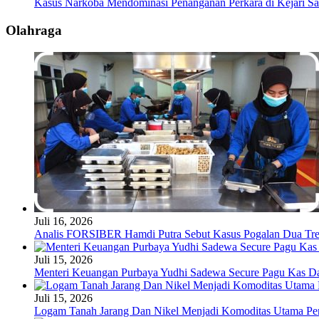
Kasus Narkoba Mendominasi Penanganan Perkara di Kejari S
Olahraga
Juli 16, 2026
Analis FORSIBER Hamdi Putra Sebut Kasus Pogalan Dua Tren
Juli 15, 2026
Menteri Keuangan Purbaya Yudhi Sadewa Secure Pagu Kas 
Juli 15, 2026
Logam Tanah Jarang Dan Nikel Menjadi Komoditas Utama Pen