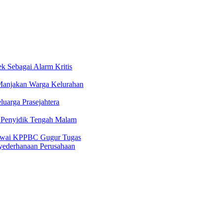
 Sebagai Alarm Kritis
Manjakan Warga Kelurahan
uarga Prasejahtera
n Penyidik Tengah Malam
egawai KPPBC Gugur Tugas
nyederhanaan Perusahaan