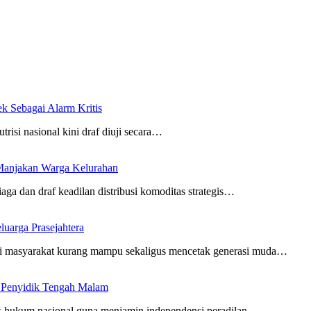
 Sebagai Alarm Kritis
utrisi nasional kini draf diuji secara…
Manjakan Warga Kelurahan
aga dan draf keadilan distribusi komoditas strategis…
uarga Prasejahtera
i masyarakat kurang mampu sekaligus mencetak generasi muda…
n Penyidik Tengah Malam
gak hukum nasional guna menjamin independensi peradilan…