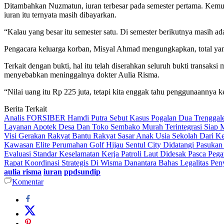
Ditambahkan Nuzmatun, iuran terbesar pada semester pertama. Kemud
iuran itu ternyata masih dibayarkan.
“Kalau yang besar itu semester satu. Di semester berikutnya masih a
Pengacara keluarga korban, Misyal Ahmad mengungkapkan, total yan
Terkait dengan bukti, hal itu telah diserahkan seluruh bukti transak
menyebabkan meninggalnya dokter Aulia Risma.
“Nilai uang itu Rp 225 juta, tetapi kita enggak tahu penggunaannya 
Berita Terkait
Analis FORSIBER Hamdi Putra Sebut Kasus Pogalan Dua Trenggalek
Layanan Apotek Desa Dan Toko Sembako Murah Terintegrasi Siap 
Visi Gerakan Rakyat Bantu Rakyat Sasar Anak Usia Sekolah Dari Kel
Kawasan Elite Perumahan Golf Hijau Sentul City Didatangi Pasuka
Evaluasi Standar Keselamatan Kerja Patroli Laut Didesak Pasca P
Rapat Koordinasi Strategis Di Wisma Danantara Bahas Legalitas Pe
aulia risma
iuran
ppdsundip
Komentar