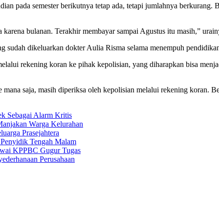
ian pada semester berikutnya tetap ada, tetapi jumlahnya berkurang.
da karena bulanan. Terakhir membayar sampai Agustus itu masih,” urain
g sudah dikeluarkan dokter Aulia Risma selama menempuh pendidikan
si melalui rekening koran ke pihak kepolisian, yang diharapkan bisa m
ke mana saja, masih diperiksa oleh kepolisian melalui rekening koran.
 Sebagai Alarm Kritis
Manjakan Warga Kelurahan
uarga Prasejahtera
n Penyidik Tengah Malam
egawai KPPBC Gugur Tugas
nyederhanaan Perusahaan