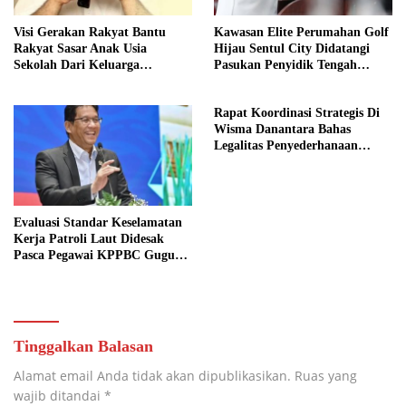
Visi Gerakan Rakyat Bantu
Kawasan Elite Perumahan Golf
Rakyat Sasar Anak Usia
Hijau Sentul City Didatangi
Sekolah Dari Keluarga
Pasukan Penyidik Tengah
Prasejahtera
Malam
Rapat Koordinasi Strategis Di
Wisma Danantara Bahas
Legalitas Penyederhanaan
Perusahaan
Evaluasi Standar Keselamatan
Kerja Patroli Laut Didesak
Pasca Pegawai KPPBC Gugur
Tugas
Tinggalkan Balasan
Alamat email Anda tidak akan dipublikasikan.
Ruas yang
wajib ditandai
*