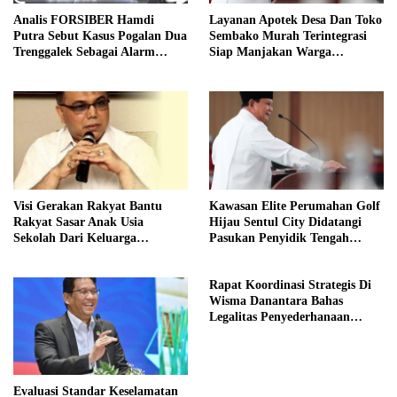
Analis FORSIBER Hamdi
Layanan Apotek Desa Dan Toko
Putra Sebut Kasus Pogalan Dua
Sembako Murah Terintegrasi
Trenggalek Sebagai Alarm
Siap Manjakan Warga
Kritis
Kelurahan
Visi Gerakan Rakyat Bantu
Kawasan Elite Perumahan Golf
Rakyat Sasar Anak Usia
Hijau Sentul City Didatangi
Sekolah Dari Keluarga
Pasukan Penyidik Tengah
Prasejahtera
Malam
Rapat Koordinasi Strategis Di
Wisma Danantara Bahas
Legalitas Penyederhanaan
Perusahaan
Evaluasi Standar Keselamatan