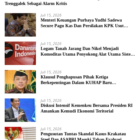
Trenggalek Sebagai Alarm Kritis
Juli 15, 2026
Menteri Keuangan Purbaya Yudhi Sadewa
Secure Pagu Kas Dan Persilakan KPK Usut
BUMN Nakal
Juli 15, 2026
Logam Tanah Jarang Dan Nikel Menjadi
Komoditas Utama Penyokong Alat Utama Sistem
Senjata
Juli 15, 2026
Klausul Penghapusan Pihak Ketiga
Berkepentingan Dalam KUHAP Baru
Mengancam Dunia Peradilan
Juli 15, 2026
Diskusi Intensif Kemenkeu Bersama Presiden RI
Amankan Kemudi Ekonomi Teritorial
Juli 15, 2026
Pengusutan Tuntas Skandal Kasus Krakatau
Steel Dan ASABRI Masuki Tahap Evaluasi