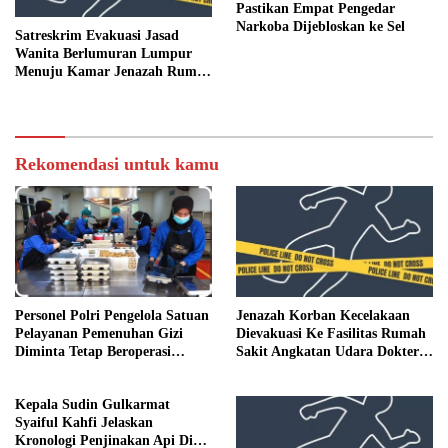
Pastikan Empat Pengedar
Narkoba Dijebloskan ke Sel
Satreskrim Evakuasi Jasad
Wanita Berlumuran Lumpur
Menuju Kamar Jenazah Rumah
Sakit
Rekomendasi untuk kamu
Personel Polri Pengelola Satuan
Jenazah Korban Kecelakaan
Pelayanan Pemenuhan Gizi
Dievakuasi Ke Fasilitas Rumah
Diminta Tetap Beroperasi
Sakit Angkatan Udara Dokter
Normal
Sutomo
Kepala Sudin Gulkarmat
Syaiful Kahfi Jelaskan
Kronologi Penjinakan Api Di