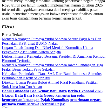
mampu menyumbang tambahan kantong penerimaan negara hingga
Rp20 triliun per tahun. Kendati implementasi harian di tahun 2026
ini resmi ditangguhkan sementara demi menjaga stabilitas pasar
usaha, pemerintah menegaskan bahwa mekanisme finalisasi aturan
akan terus dimatangkan bersama kementerian terkait.
(*Drw)
Berita Terkait
Menteri Keuangan Purbaya Yudhi Sadewa Secure Pagu Kas Dan
Persilakan KPK Usut BUMN Nakal
Logam Tanah Jarang Dan Nikel Menjadi Komoditas Utama
Penyokong Alat Utama Sistem Senjata
Diskusi Intensif Kemenkeu Bersama Presiden RI Amankan Kemudi
Ekonomi Teritorial
Menteri Keuangan Purbaya Yudhi Sadewa Jawab Pandangan Tiga
Fraksi Besar Terkait Pagu Sekolah
Kebijakan Pemindahan Dana SAL Dari Bank Indonesia Stimulus
Pertumbuhan Kredit Sektor Riil
Direktur Utama Perum Bulog Ahmad Rizal Ramdhani Pastikan
Stok Lima Juta Ton Aman
Bahlil Lahadalia
Bea Keluar Batu Bara
Berita Ekonomi 2026
Ekspor Batu Bara
Fakta Group
kementerian esdm
kementerian keuangan
Pajak Komoditas
penerimaan negara
purbaya yudhi sadewa
Restitusi Pajak