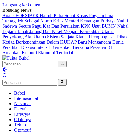
Langsung ke konten
Breaking News
Analis FORSIBER Hamdi Putra Sebut Kasus Pogalan Dua
Trenggalek Sebagai Alarm Kritis
Menteri Keuangan Purbaya Yudhi
Sadewa Secure Pagu Kas Dan Persilakan KPK Usut BUMN Nakal
Logam Tanah Jarang Dan Nikel Menjadi Komoditas Utama
Penyokong Alat Utama Sistem Senjata
Klausul Penghapusan Pihak
Ketiga Berkepentingan Dalam KUHAP Baru Mengancam Dunia
Peradilan
Diskusi Intensif Kemenkeu Bersama Presiden RI
Amankan Kemudi Ekonomi Teritorial
Babel
Internasional
Nasional
Daerah
Lifestyle
Olahraga
Tekno
Otomotif