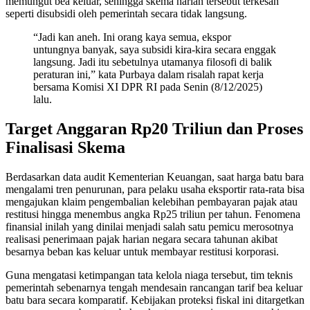
memungut bea keluar, sehingga skema harian tersebut terkesan
seperti disubsidi oleh pemerintah secara tidak langsung.
“Jadi kan aneh. Ini orang kaya semua, ekspor
untungnya banyak, saya subsidi kira-kira secara enggak
langsung. Jadi itu sebetulnya utamanya filosofi di balik
peraturan ini,” kata Purbaya dalam risalah rapat kerja
bersama Komisi XI DPR RI pada Senin (8/12/2025)
lalu.
Target Anggaran Rp20 Triliun dan Proses
Finalisasi Skema
Berdasarkan data audit Kementerian Keuangan, saat harga batu bara
mengalami tren penurunan, para pelaku usaha eksportir rata-rata bisa
mengajukan klaim pengembalian kelebihan pembayaran pajak atau
restitusi hingga menembus angka Rp25 triliun per tahun. Fenomena
finansial inilah yang dinilai menjadi salah satu pemicu merosotnya
realisasi penerimaan pajak harian negara secara tahunan akibat
besarnya beban kas keluar untuk membayar restitusi korporasi.
Guna mengatasi ketimpangan tata kelola niaga tersebut, tim teknis
pemerintah sebenarnya tengah mendesain rancangan tarif bea keluar
batu bara secara komparatif. Kebijakan proteksi fiskal ini ditargetkan