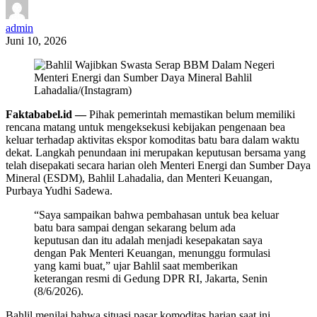
admin
Juni 10, 2026
Menteri Energi dan Sumber Daya Mineral Bahlil
Lahadalia/(Instagram)
Faktababel.id —
Pihak pemerintah memastikan belum memiliki
rencana matang untuk mengeksekusi kebijakan pengenaan bea
keluar terhadap aktivitas ekspor komoditas batu bara dalam waktu
dekat. Langkah penundaan ini merupakan keputusan bersama yang
telah disepakati secara harian oleh Menteri Energi dan Sumber Daya
Mineral (ESDM), Bahlil Lahadalia, dan Menteri Keuangan,
Purbaya Yudhi Sadewa.
“Saya sampaikan bahwa pembahasan untuk bea keluar
batu bara sampai dengan sekarang belum ada
keputusan dan itu adalah menjadi kesepakatan saya
dengan Pak Menteri Keuangan, menunggu formulasi
yang kami buat,” ujar Bahlil saat memberikan
keterangan resmi di Gedung DPR RI, Jakarta, Senin
(8/6/2026).
Bahlil menilai bahwa situasi pasar komoditas harian saat ini