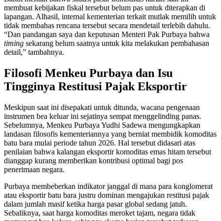
membuat kebijakan fiskal tersebut belum pas untuk diterapkan di
lapangan. Alhasil, internal kementerian terkait mutlak memilih untuk
tidak membahas rencana tersebut secara mendetail terlebih dahulu.
“Dan pandangan saya dan keputusan Menteri Pak Purbaya bahwa
timing
sekarang belum saatnya untuk kita melakukan pembahasan
detail,” tambahnya.
Filosofi Menkeu Purbaya dan Isu
Tingginya Restitusi Pajak Eksportir
Meskipun saat ini disepakati untuk ditunda, wacana pengenaan
instrumen bea keluar ini sejatinya sempat menggelinding panas.
Sebelumnya, Menkeu Purbaya Yudhi Sadewa mengungkapkan
landasan filosofis kementeriannya yang berniat membidik komoditas
batu bara mulai periode tahun 2026. Hal tersebut didasari atas
penilaian bahwa kalangan eksportir komoditas emas hitam tersebut
dianggap kurang memberikan kontribusi optimal bagi pos
penerimaan negara.
Purbaya membeberkan indikator janggal di mana para konglomerat
atau eksportir batu bara justru dominan mengajukan restitusi pajak
dalam jumlah masif ketika harga pasar global sedang jatuh.
Sebaliknya, saat harga komoditas meroket tajam, negara tidak