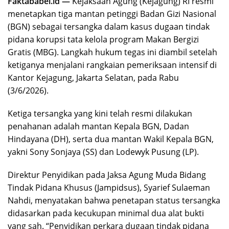
Faktababel.id —
Kejaksaan Agung (Kejagung) RI resmi
menetapkan tiga mantan petinggi Badan Gizi Nasional
(BGN) sebagai tersangka dalam kasus dugaan tindak
pidana korupsi tata kelola program Makan Bergizi
Gratis (MBG). Langkah hukum tegas ini diambil setelah
ketiganya menjalani rangkaian pemeriksaan intensif di
Kantor Kejagung, Jakarta Selatan, pada Rabu
(3/6/2026).
Ketiga tersangka yang kini telah resmi dilakukan
penahanan adalah mantan Kepala BGN, Dadan
Hindayana (DH), serta dua mantan Wakil Kepala BGN,
yakni Sony Sonjaya (SS) dan Lodewyk Pusung (LP).
Direktur Penyidikan pada Jaksa Agung Muda Bidang
Tindak Pidana Khusus (Jampidsus), Syarief Sulaeman
Nahdi, menyatakan bahwa penetapan status tersangka
didasarkan pada kecukupan minimal dua alat bukti
yang sah. “Penyidikan perkara dugaan tindak pidana