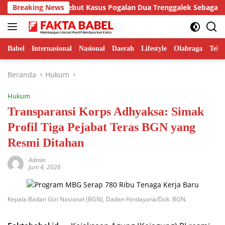
Langsung
Hamdi Putra Sebut Kasus Pogalan Dua Trenggalek Sebagai Alarm K
Breaking News
ke
konten
Babel
Internasional
Nasional
Daerah
Lifestyle
Olahraga
Tekn
Beranda
Hukum
Hukum
Transparansi Korps Adhyaksa: Simak
Profil Tiga Pejabat Teras BGN yang
Resmi Ditahan
Admin
Juni 4, 2026
Kepala Badan Gizi Nasional (BGN), Dadan Hindayana/Dok. BGN.