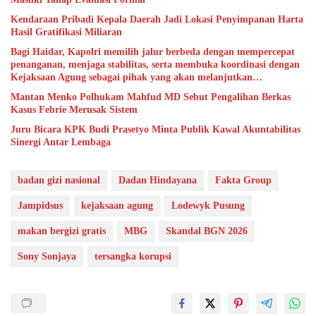
Kendaraan Pribadi Kepala Daerah Jadi Lokasi Penyimpanan Harta
Hasil Gratifikasi Miliaran
Bagi Haidar, Kapolri memilih jalur berbeda dengan mempercepat
penanganan, menjaga stabilitas, serta membuka koordinasi dengan
Kejaksaan Agung sebagai pihak yang akan melanjutkan
penyidikan. Plt Jampidsus menyatakan penyerahan dilakukan
Mantan Menko Polhukam Mahfud MD Sebut Pengalihan Berkas
untuk mempercepat penyelesaian, mengembangkan alat bukti,
Kasus Febrie Merusak Sistem
memaksimalkan barang bukti, dan memperkuat sinergi. Kejaksaan
juga menyatakan koordinasi dengan Kortas Tipikor Polri akan
Juru Bicara KPK Budi Prasetyo Minta Publik Kawal Akuntabilitas
tetap berlangsung. “Artinya, hasil kerja Polri tetap menjadi fondasi
Sinergi Antar Lembaga
perkara, meskipun kendali penyidikan berikutnya berada di
Kejaksaan Agung,” ungkapnya. Keenam, keputusan tersebut
memperlihatkan kepercayaan diri Polri. Kapolri tidak takut
badan gizi nasional
Dadan Hindayana
Fakta Group
berbagi ruang penegakan hukum karena Polri telah meninggalkan
jejak kerja yang dapat diuji. Saksi telah diperiksa, ahli telah
Jampidsus
kejaksaan agung
Lodewyk Pusung
dimintai keterangan, lokasi telah digeledah, aset telah diamankan,
tersangka telah ditetapkan, dan satu tersangka telah
makan bergizi gratis
MBG
Skandal BGN 2026
ditahan.Kejahatan & Keadilan Penyerahan perkara tidak dapat
menghapus fakta siapa yang membuka pintu pertama. Apa pun
Sony Sonjaya
tersangka korupsi
hasil akhirnya, sejarah perkara ini akan mencatat bahwa Polri
berani memasuki wilayah yang selama ini dipersepsikan sensitif dan
sulit disentuh. Ketujuh, Kapolri sedang melindungi para penyidik
dari konflik yang tidak perlu. Para penyidik Kortas Tipikor dan