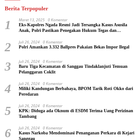
Berita Terpopuler
Maret 13, 2025
0 Komentar
1
Eks-Kapolres Ngada Resmi Jadi Tersangka Kasus Asusila
Anak, Polri Pastikan Penegakan Hukum Tegas dan
Transparan
Juli 26, 2024
0 Komentar
2
Polri Amankan 3.332 Ballpres Pakaian Bekas Impor Ilegal
Juli 26, 2024
0 Komentar
3
Baru Tiga Kecamatan di Sanggau Tindaklanjuti Temuan
Pelanggaran Coklit
Juli 26, 2024
0 Komentar
4
Miliki Kandungan Berbahaya, BPOM Tarik Roti Okko dari
Peredaran
Juli 26, 2024
0 Komentar
5
KPK: Diduga ada Oknum di ESDM Terima Uang Perizinan
Tambang
Juli 26, 2024
0 Komentar
6
Kasus Narkoba Mendominasi Penanganan Perkara di Kejari
Sanggau