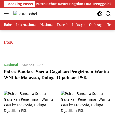
Langsung
 FORSIBER Hamdi Putra Sebut Kasus Pogalan Dua Trenggalek Seba
Breaking News
ke
konten
Babel
Internasional
Nasional
Daerah
Lifestyle
Olahraga
Tekn
PSK
Nasional
Oktober 6, 2024
Polres Bandara Soetta Gagalkan Pengiriman Wanita
WNI ke Malaysia, Diduga Dijadikan PSK