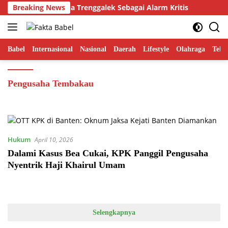
Langsung
asus Pogalan Dua Trenggalek Sebagai Alarm Kritis
Breaking News
Ment
ke
konten
Babel
Internasional
Nasional
Daerah
Lifestyle
Olahraga
Tekn
Pengusaha Tembakau
Hukum
April 10, 2026
Dalami Kasus Bea Cukai, KPK Panggil Pengusaha
Nyentrik Haji Khairul Umam
Selengkapnya