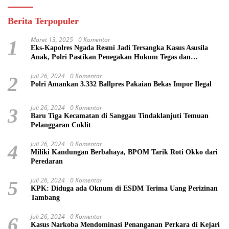
Berita Terpopuler
Maret 13, 2025
0 Komentar
1
Eks-Kapolres Ngada Resmi Jadi Tersangka Kasus Asusila
Anak, Polri Pastikan Penegakan Hukum Tegas dan
Transparan
Juli 26, 2024
0 Komentar
2
Polri Amankan 3.332 Ballpres Pakaian Bekas Impor Ilegal
Juli 26, 2024
0 Komentar
3
Baru Tiga Kecamatan di Sanggau Tindaklanjuti Temuan
Pelanggaran Coklit
Juli 26, 2024
0 Komentar
4
Miliki Kandungan Berbahaya, BPOM Tarik Roti Okko dari
Peredaran
Juli 26, 2024
0 Komentar
5
KPK: Diduga ada Oknum di ESDM Terima Uang Perizinan
Tambang
Juli 26, 2024
0 Komentar
6
Kasus Narkoba Mendominasi Penanganan Perkara di Kejari