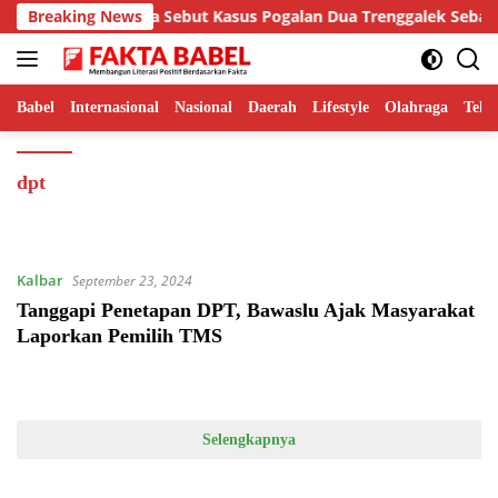
Langsung
SIBER Hamdi Putra Sebut Kasus Pogalan Dua Trenggalek Sebagai 
Breaking News
ke
konten
Babel
Internasional
Nasional
Daerah
Lifestyle
Olahraga
Tekn
dpt
Kalbar
September 23, 2024
Tanggapi Penetapan DPT, Bawaslu Ajak Masyarakat
Laporkan Pemilih TMS
Selengkapnya