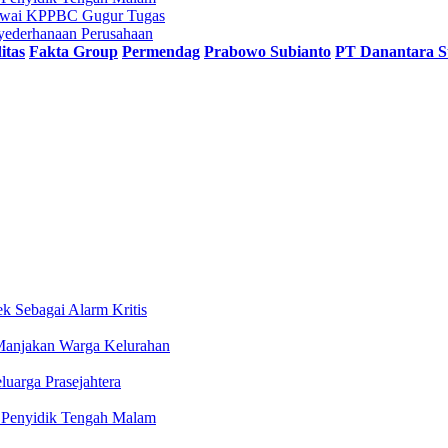
egawai KPPBC Gugur Tugas
nyederhanaan Perusahaan
itas
Fakta Group
Permendag
Prabowo Subianto
PT Danantara S
 Sebagai Alarm Kritis
Manjakan Warga Kelurahan
uarga Prasejahtera
n Penyidik Tengah Malam