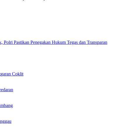
k, Polri Pastikan Penegakan Hukum Tegas dan Transparan
garan Coklit
redaran
ambang
anggau