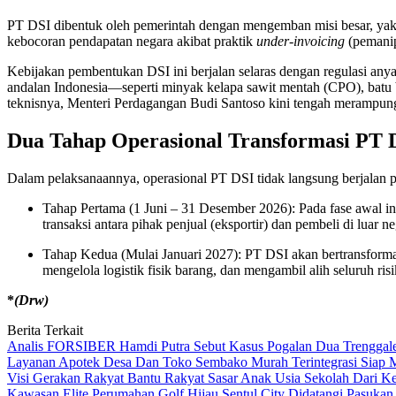
PT DSI dibentuk oleh pemerintah dengan mengemban misi besar, yak
kebocoran pendapatan negara akibat praktik
under-invoicing
(pemanip
Kebijakan pembentukan DSI ini berjalan selaras dengan regulasi any
andalan Indonesia—seperti minyak kelapa sawit mentah (CPO), batu b
teknisnya, Menteri Perdagangan Budi Santoso kini tengah merampung
Dua Tahap Operasional Transformasi PT 
Dalam pelaksanaannya, operasional PT DSI tidak langsung berjalan pe
Tahap Pertama (1 Juni – 31 Desember 2026): Pada fase awal ini
transaksi antara pihak penjual (eksportir) dan pembeli di luar ne
Tahap Kedua (Mulai Januari 2027): PT DSI akan bertransforma
mengelola logistik fisik barang, dan mengambil alih seluruh ris
*
(Drw)
Berita Terkait
Analis FORSIBER Hamdi Putra Sebut Kasus Pogalan Dua Trenggalek
Layanan Apotek Desa Dan Toko Sembako Murah Terintegrasi Siap 
Visi Gerakan Rakyat Bantu Rakyat Sasar Anak Usia Sekolah Dari Kel
Kawasan Elite Perumahan Golf Hijau Sentul City Didatangi Pasuka