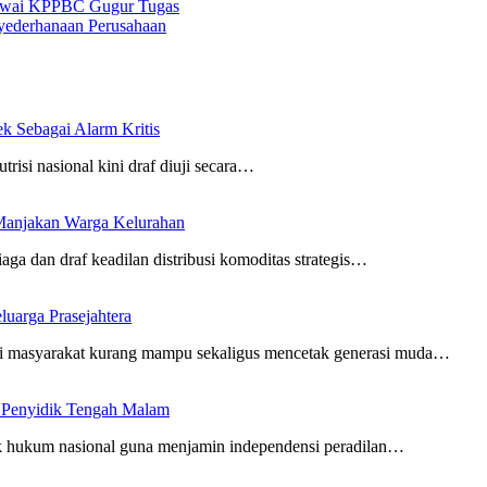
egawai KPPBC Gugur Tugas
nyederhanaan Perusahaan
 Sebagai Alarm Kritis
utrisi nasional kini draf diuji secara…
Manjakan Warga Kelurahan
aga dan draf keadilan distribusi komoditas strategis…
uarga Prasejahtera
i masyarakat kurang mampu sekaligus mencetak generasi muda…
n Penyidik Tengah Malam
gak hukum nasional guna menjamin independensi peradilan…