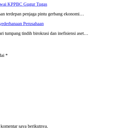
egawai KPPBC Gugur Tugas
risan terdepan penjaga pintu gerbang ekonomi…
nyederhanaan Perusahaan
i tumpang tindih birokrasi dan inefisiensi aset…
dai
*
 komentar saya berikutnya.