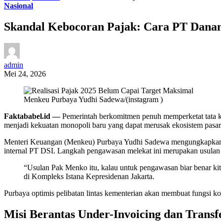
Nasional
Skandal Kebocoran Pajak: Cara PT Danan
admin
Mei 24, 2026
Menkeu Purbaya Yudhi Sadewa/(instagram )
Faktababel.id —
Pemerintah berkomitmen penuh memperketat tata ke
menjadi kekuatan monopoli baru yang dapat merusak ekosistem pasa
Menteri Keuangan (Menkeu) Purbaya Yudhi Sadewa mengungkapkan bah
internal PT DSI. Langkah pengawasan melekat ini merupakan usulan 
“Usulan Pak Menko itu, kalau untuk pengawasan biar benar kita 
di Kompleks Istana Kepresidenan Jakarta.
Purbaya optimis pelibatan lintas kementerian akan membuat fungsi k
Misi Berantas Under-Invoicing dan Transf