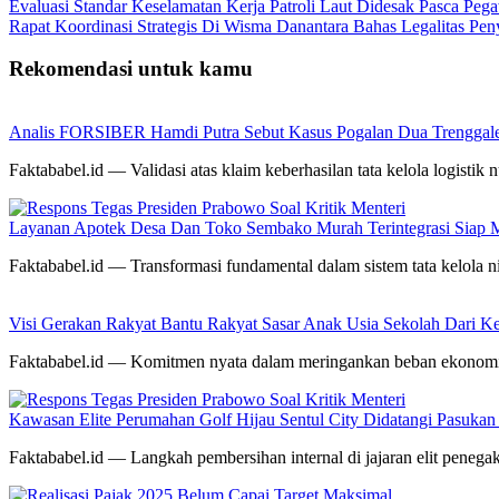
Evaluasi Standar Keselamatan Kerja Patroli Laut Didesak Pasca P
Rapat Koordinasi Strategis Di Wisma Danantara Bahas Legalitas Pe
Rekomendasi untuk kamu
Analis FORSIBER Hamdi Putra Sebut Kasus Pogalan Dua Trenggalek
Faktababel.id — Validasi atas klaim keberhasilan tata kelola logistik n
Layanan Apotek Desa Dan Toko Sembako Murah Terintegrasi Siap 
Faktababel.id — Transformasi fundamental dalam sistem tata kelola ni
Visi Gerakan Rakyat Bantu Rakyat Sasar Anak Usia Sekolah Dari Kel
Faktababel.id — Komitmen nyata dalam meringankan beban ekonom
Kawasan Elite Perumahan Golf Hijau Sentul City Didatangi Pasuka
Faktababel.id — Langkah pembersihan internal di jajaran elit pene