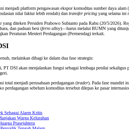
ni menjadi platform pengawasan ekspor komoditas sumber daya alam 
ulasian nilai faktur lebih rendah) dan
transfer pricing
yang selama ini m
ar yang diteken Presiden Prabowo Subianto pada Rabu (20/5/2026). Reg
ara, dan paduan besi (
ferro alloy
)—harus melalui BUMN yang ditunjuk
kan Peraturan Menteri Perdagangan (Permendag) terkait.
DSI
nuh, melainkan dibagi ke dalam dua fase strategis:
, PT DSI akan menjalankan fungsi sebagai lembaga penilai sekaligus p
geri.
si total menjadi perusahaan perdagangan (
trader
). Pada fase mandiri i
iko perdagangan sebelum komoditas tersebut dilepas ke pasar internasio
 Sebagai Alarm Kritis
Manjakan Warga Kelurahan
uarga Prasejahtera
n Penyidik Tengah Malam