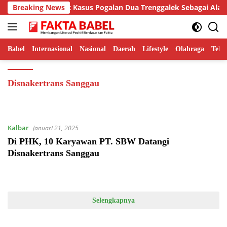
Langsung
mdi Putra Sebut Kasus Pogalan Dua Trenggalek Sebagai Alarm Kri
Breaking News
ke
konten
Babel
Internasional
Nasional
Daerah
Lifestyle
Olahraga
Tekn
Disnakertrans Sanggau
Kalbar
Januari 21, 2025
Di PHK, 10 Karyawan PT. SBW Datangi
Disnakertrans Sanggau
Selengkapnya