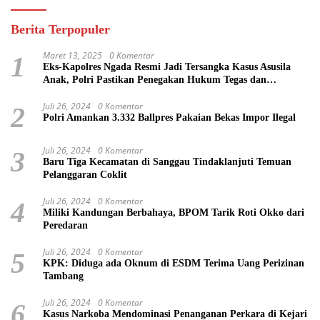
Berita Terpopuler
Maret 13, 2025
0 Komentar
1
Eks-Kapolres Ngada Resmi Jadi Tersangka Kasus Asusila
Anak, Polri Pastikan Penegakan Hukum Tegas dan
Transparan
Juli 26, 2024
0 Komentar
2
Polri Amankan 3.332 Ballpres Pakaian Bekas Impor Ilegal
Juli 26, 2024
0 Komentar
3
Baru Tiga Kecamatan di Sanggau Tindaklanjuti Temuan
Pelanggaran Coklit
Juli 26, 2024
0 Komentar
4
Miliki Kandungan Berbahaya, BPOM Tarik Roti Okko dari
Peredaran
Juli 26, 2024
0 Komentar
5
KPK: Diduga ada Oknum di ESDM Terima Uang Perizinan
Tambang
Juli 26, 2024
0 Komentar
6
Kasus Narkoba Mendominasi Penanganan Perkara di Kejari