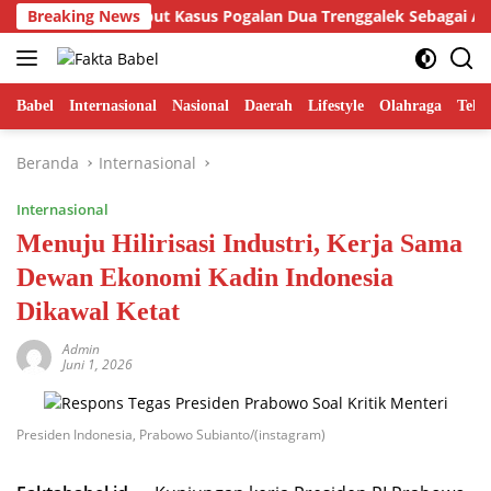
Langsung
di Putra Sebut Kasus Pogalan Dua Trenggalek Sebagai Alarm Kri
Breaking News
ke
konten
Babel
Internasional
Nasional
Daerah
Lifestyle
Olahraga
Tekn
Beranda
Internasional
Internasional
Menuju Hilirisasi Industri, Kerja Sama
Dewan Ekonomi Kadin Indonesia
Dikawal Ketat
Admin
Juni 1, 2026
Presiden Indonesia, Prabowo Subianto/(instagram)