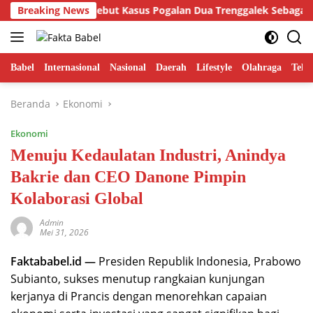
Langsung
Hamdi Putra Sebut Kasus Pogalan Dua Trenggalek Sebagai Alarm 
Breaking News
ke
konten
Babel
Internasional
Nasional
Daerah
Lifestyle
Olahraga
Tekn
Beranda
Ekonomi
Ekonomi
Menuju Kedaulatan Industri, Anindya
Bakrie dan CEO Danone Pimpin
Kolaborasi Global
Admin
Mei 31, 2026
Faktababel.id —
Presiden Republik Indonesia, Prabowo
Subianto, sukses menutup rangkaian kunjungan
kerjanya di Prancis dengan menorehkan capaian