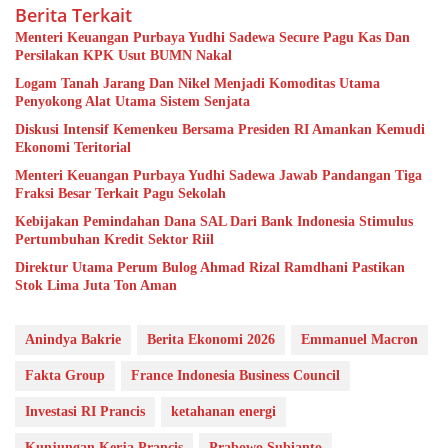
Berita Terkait
Menteri Keuangan Purbaya Yudhi Sadewa Secure Pagu Kas Dan
Persilakan KPK Usut BUMN Nakal
Logam Tanah Jarang Dan Nikel Menjadi Komoditas Utama
Penyokong Alat Utama Sistem Senjata
Diskusi Intensif Kemenkeu Bersama Presiden RI Amankan Kemudi
Ekonomi Teritorial
Menteri Keuangan Purbaya Yudhi Sadewa Jawab Pandangan Tiga
Fraksi Besar Terkait Pagu Sekolah
Kebijakan Pemindahan Dana SAL Dari Bank Indonesia Stimulus
Pertumbuhan Kredit Sektor Riil
Direktur Utama Perum Bulog Ahmad Rizal Ramdhani Pastikan
Stok Lima Juta Ton Aman
Anindya Bakrie
Berita Ekonomi 2026
Emmanuel Macron
Fakta Group
France Indonesia Business Council
Investasi RI Prancis
ketahanan energi
Kunjungan Kerja Prancis
Prabowo Subianto