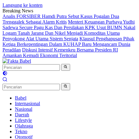
Langsung ke konten
Breaking News
Analis FORSIBER Hamdi Putra Sebut Kasus Pogalan Dua
Trenggalek Sebagai Alarm Kritis
Menteri Keuangan Purbaya Yudhi
Sadewa Secure Pagu Kas Dan Persilakan KPK Usut BUMN Nakal
Logam Tanah Jarang Dan Nikel Menjadi Komoditas Utama
Penyokong Alat Utama Sistem Senjata
Klausul Penghapusan Pihak
Ketiga Berkepentingan Dalam KUHAP Baru Mengancam Dunia
Peradilan
Diskusi Intensif Kemenkeu Bersama Presiden RI
Amankan Kemudi Ekonomi Teritorial
Babel
Internasional
Nasional
Daerah
Lifestyle
Olahraga
Tekno
Otomotif