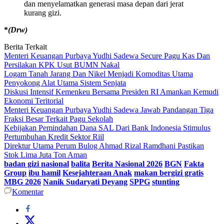
dan menyelamatkan generasi masa depan dari jerat
kurang gizi.
*
(Drw)
Berita Terkait
Menteri Keuangan Purbaya Yudhi Sadewa Secure Pagu Kas Dan
Persilakan KPK Usut BUMN Nakal
Logam Tanah Jarang Dan Nikel Menjadi Komoditas Utama
Penyokong Alat Utama Sistem Senjata
Diskusi Intensif Kemenkeu Bersama Presiden RI Amankan Kemudi
Ekonomi Teritorial
Menteri Keuangan Purbaya Yudhi Sadewa Jawab Pandangan Tiga
Fraksi Besar Terkait Pagu Sekolah
Kebijakan Pemindahan Dana SAL Dari Bank Indonesia Stimulus
Pertumbuhan Kredit Sektor Riil
Direktur Utama Perum Bulog Ahmad Rizal Ramdhani Pastikan
Stok Lima Juta Ton Aman
badan gizi nasional
balita
Berita Nasional 2026
BGN
Fakta
Group
ibu hamil
Kesejahteraan Anak
makan bergizi gratis
MBG 2026
Nanik Sudaryati Deyang
SPPG
stunting
Komentar