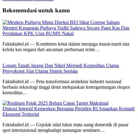
Rekomendasi untuk kamu
Menteri Keuangan Purbaya Yudhi Sadewa Secure Pagu Kas Dan
Persilakan KPK Usut BUMN Nakal
Faktababel.id — Komitmen ketat dalam menjaga murat-marit tata
kelola kas negara dari ancaman perburuan rente…
Logam Tanah Jarang Dan Nikel Menjadi Komoditas Utama
Penyokong Alat Utama Sistem Senjata
Faktababel.id — Peta transformasi arsitektur industri nasional
berbasis teknologi tinggi demi melepaskan ketergantungan ekspor
komoditas…
Diskusi Intensif Kemenkeu Bersama Presiden RI Amankan Kemudi
Ekonomi Teritorial
Faktababel.id — Gejolak nilai tukar mata uang domestik di pasar
spot internasional menghadapi tantangan sentimen…