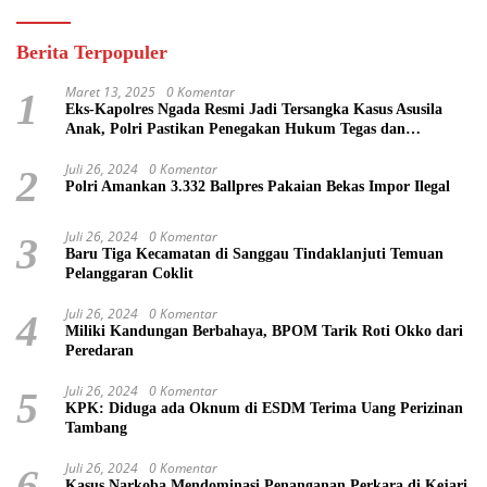
Berita Terpopuler
Maret 13, 2025
0 Komentar
1
Eks-Kapolres Ngada Resmi Jadi Tersangka Kasus Asusila
Anak, Polri Pastikan Penegakan Hukum Tegas dan
Transparan
Juli 26, 2024
0 Komentar
2
Polri Amankan 3.332 Ballpres Pakaian Bekas Impor Ilegal
Juli 26, 2024
0 Komentar
3
Baru Tiga Kecamatan di Sanggau Tindaklanjuti Temuan
Pelanggaran Coklit
Juli 26, 2024
0 Komentar
4
Miliki Kandungan Berbahaya, BPOM Tarik Roti Okko dari
Peredaran
Juli 26, 2024
0 Komentar
5
KPK: Diduga ada Oknum di ESDM Terima Uang Perizinan
Tambang
Juli 26, 2024
0 Komentar
6
Kasus Narkoba Mendominasi Penanganan Perkara di Kejari