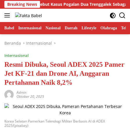
Langsung
Hamdi Putra Sebut Kasus Pogalan Dua Trenggalek Sebagai Alarm 
Breaking News
ke
konten
Babel
Internasional
Nasional
Daerah
Lifestyle
Olahraga
Tekn
Beranda
Internasional
Internasional
Resmi Dibuka, Seoul ADEX 2025 Pamer
Jet KF-21 dan Drone AI, Anggaran
Pertahanan Naik 8,2%
Admin
Oktober 20, 2025
Korea Selatan Pamerkan Teknologi Militer Berbasis AI di ADEX
2025/(pixabay)