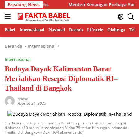
Langsung
gai Alarm Kritis
Breaking News
Menteri Keuangan Purbaya Yudhi Sade
ke
konten
Babel
Internasional
Nasional
Daerah
Lifestyle
Olahraga
Tekn
Beranda
Internasional
Internasional
Budaya Dayak Kalimantan Barat
Meriahkan Resepsi Diplomatik RI–
Thailand di Bangkok
Admin
Agustus 24, 2025
Tim kesenian Dayak Kalimantan Barat tampil memukau dalam resepsi
diplomatik 80 tahun kemerdekaan RI dan 75 tahun hubungan Indonesia–
Thailand di Bangkok. (Dok. HO/Faktakalbar.id)