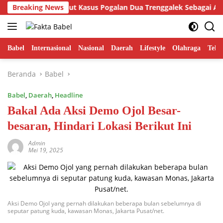
Langsung
di Putra Sebut Kasus Pogalan Dua Trenggalek Sebagai Alarm Krit
Breaking News
ke
konten
Babel
Internasional
Nasional
Daerah
Lifestyle
Olahraga
Tekn
Beranda
Babel
Babel
,
Daerah
,
Headline
Bakal Ada Aksi Demo Ojol Besar-
besaran, Hindari Lokasi Berikut Ini
Admin
Mei 19, 2025
Aksi Demo Ojol yang pernah dilakukan beberapa bulan sebelumnya di
seputar patung kuda, kawasan Monas, Jakarta Pusat/net.