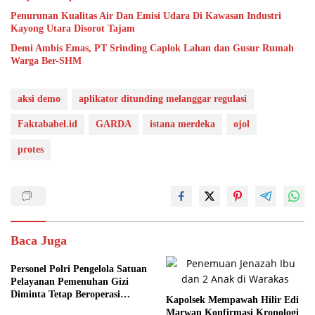
Penurunan Kualitas Air Dan Emisi Udara Di Kawasan Industri
Kayong Utara Disorot Tajam
Demi Ambis Emas, PT Srinding Caplok Lahan dan Gusur Rumah
Warga Ber-SHM
aksi demo
aplikator ditunding melanggar regulasi
Faktababel.id
GARDA
istana merdeka
ojol
protes
Baca Juga
Personel Polri Pengelola Satuan
Pelayanan Pemenuhan Gizi
Diminta Tetap Beroperasi
Kapolsek Mempawah Hilir Edi
Normal
Marwan Konfirmasi Kronologi