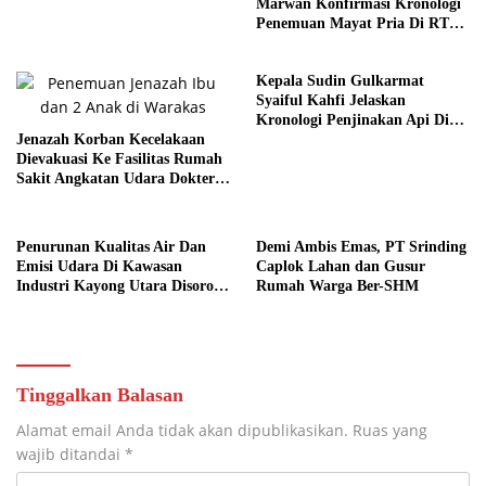
Marwan Konfirmasi Kronologi
Penemuan Mayat Pria Di RT
Tiga Sembilan
Kepala Sudin Gulkarmat
Syaiful Kahfi Jelaskan
Kronologi Penjinakan Api Di
Jenazah Korban Kecelakaan
Palmerah
Dievakuasi Ke Fasilitas Rumah
Sakit Angkatan Udara Dokter
Sutomo
Penurunan Kualitas Air Dan
Demi Ambis Emas, PT Srinding
Emisi Udara Di Kawasan
Caplok Lahan dan Gusur
Industri Kayong Utara Disorot
Rumah Warga Ber-SHM
Tajam
Tinggalkan Balasan
Alamat email Anda tidak akan dipublikasikan.
Ruas yang
wajib ditandai
*