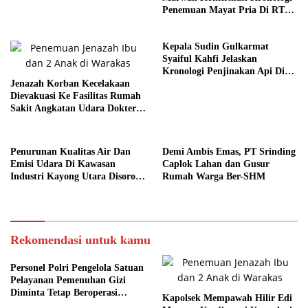
Penemuan Mayat Pria Di RT
Tiga Sembilan
Kepala Sudin Gulkarmat
Syaiful Kahfi Jelaskan
Kronologi Penjinakan Api Di
Jenazah Korban Kecelakaan
Palmerah
Dievakuasi Ke Fasilitas Rumah
Sakit Angkatan Udara Dokter
Sutomo
Penurunan Kualitas Air Dan
Demi Ambis Emas, PT Srinding
Emisi Udara Di Kawasan
Caplok Lahan dan Gusur
Industri Kayong Utara Disorot
Rumah Warga Ber-SHM
Tajam
Rekomendasi untuk kamu
Personel Polri Pengelola Satuan
Pelayanan Pemenuhan Gizi
Diminta Tetap Beroperasi
Kapolsek Mempawah Hilir Edi
Normal