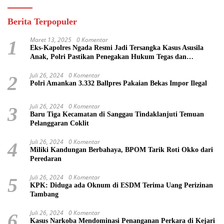
Berita Terpopuler
Maret 13, 2025
0 Komentar
1
Eks-Kapolres Ngada Resmi Jadi Tersangka Kasus Asusila
Anak, Polri Pastikan Penegakan Hukum Tegas dan
Transparan
Juli 26, 2024
0 Komentar
2
Polri Amankan 3.332 Ballpres Pakaian Bekas Impor Ilegal
Juli 26, 2024
0 Komentar
3
Baru Tiga Kecamatan di Sanggau Tindaklanjuti Temuan
Pelanggaran Coklit
Juli 26, 2024
0 Komentar
4
Miliki Kandungan Berbahaya, BPOM Tarik Roti Okko dari
Peredaran
Juli 26, 2024
0 Komentar
5
KPK: Diduga ada Oknum di ESDM Terima Uang Perizinan
Tambang
Juli 26, 2024
0 Komentar
6
Kasus Narkoba Mendominasi Penanganan Perkara di Kejari