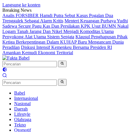
Langsung ke konten
Breaking News
Analis FORSIBER Hamdi Putra Sebut Kasus Pogalan Dua
Trenggalek Sebagai Alarm Kritis
Menteri Keuangan Purbaya Yudhi
Sadewa Secure Pagu Kas Dan Persilakan KPK Usut BUMN Nakal
Logam Tanah Jarang Dan Nikel Menjadi Komoditas Utama
Penyokong Alat Utama Sistem Senjata
Klausul Penghapusan Pihak
Ketiga Berkepentingan Dalam KUHAP Baru Mengancam Dunia
Peradilan
Diskusi Intensif Kemenkeu Bersama Presiden RI
Amankan Kemudi Ekonomi Teritorial
Babel
Internasional
Nasional
Daerah
Lifestyle
Olahraga
Tekno
Otomotif