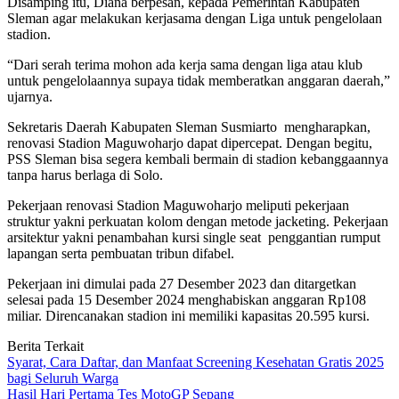
Disamping itu, Diana berpesan, kepada Pemerintah Kabupaten
Sleman agar melakukan kerjasama dengan Liga untuk pengelolaan
stadion.
“Dari serah terima mohon ada kerja sama dengan liga atau klub
untuk pengelolaannya supaya tidak memberatkan anggaran daerah,”
ujarnya.
Sekretaris Daerah Kabupaten Sleman Susmiarto mengharapkan,
renovasi Stadion Maguwoharjo dapat dipercepat. Dengan begitu,
PSS Sleman bisa segera kembali bermain di stadion kebanggaannya
tanpa harus berlaga di Solo.
Pekerjaan renovasi Stadion Maguwoharjo meliputi pekerjaan
struktur yakni perkuatan kolom dengan metode jacketing. Pekerjaan
arsitektur yakni penambahan kursi single seat penggantian rumput
lapangan serta pembuatan tribun difabel.
Pekerjaan ini dimulai pada 27 Desember 2023 dan ditargetkan
selesai pada 15 Desember 2024 menghabiskan anggaran Rp108
miliar. Direncanakan stadion ini memiliki kapasitas 20.595 kursi.
Berita Terkait
Syarat, Cara Daftar, dan Manfaat Screening Kesehatan Gratis 2025
bagi Seluruh Warga
Hasil Hari Pertama Tes MotoGP Sepang