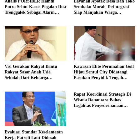
Analis FORSIBER Hamdi
Layanan Apotek Desa Dan Toko
Putra Sebut Kasus Pogalan Dua
Sembako Murah Terintegrasi
Trenggalek Sebagai Alarm
Siap Manjakan Warga
Kritis
Kelurahan
Visi Gerakan Rakyat Bantu
Kawasan Elite Perumahan Golf
Rakyat Sasar Anak Usia
Hijau Sentul City Didatangi
Sekolah Dari Keluarga
Pasukan Penyidik Tengah
Prasejahtera
Malam
Rapat Koordinasi Strategis Di
Wisma Danantara Bahas
Legalitas Penyederhanaan
Perusahaan
Evaluasi Standar Keselamatan
Kerja Patroli Laut Didesak