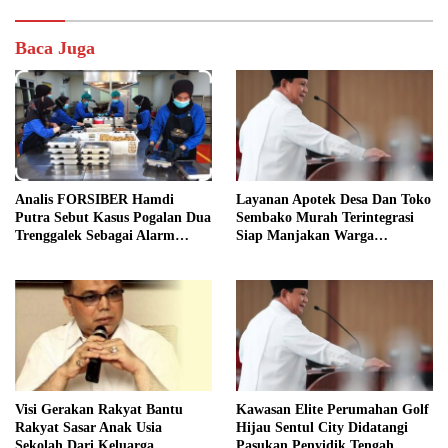
Baca Juga
Analis FORSIBER Hamdi
Layanan Apotek Desa Dan Toko
Putra Sebut Kasus Pogalan Dua
Sembako Murah Terintegrasi
Trenggalek Sebagai Alarm
Siap Manjakan Warga
Kritis
Kelurahan
Visi Gerakan Rakyat Bantu
Kawasan Elite Perumahan Golf
Rakyat Sasar Anak Usia
Hijau Sentul City Didatangi
Sekolah Dari Keluarga
Pasukan Penyidik Tengah