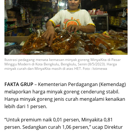
Ilustrasi pedagang menata kemasan minyak goreng MinyaKita di Pasar
Minggu Modern di Kota Bengkulu, Bengkulu, Senin (8/5/2023). Harga
minyak curah dan MinyaKita masih di atas HET. Foto : Istimewa
FAKTA GRUP
– Kementerian Perdagangan (Kemendag)
melaporkan harga minyak goreng cenderung stabil.
Hanya minyak goreng jenis curah mengalami kenaikan
lebih dari 1 persen.
“Untuk premium naik 0,01 persen, Minyakita 0,81
persen. Sedangkan curah 1,06 persen,” ucap Direktur