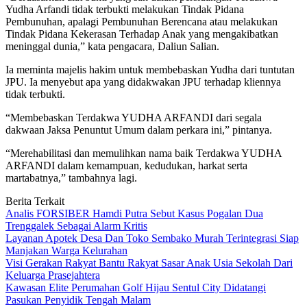
Yudha Arfandi tidak terbukti melakukan Tindak Pidana
Pembunuhan, apalagi Pembunuhan Berencana atau melakukan
Tindak Pidana Kekerasan Terhadap Anak yang mengakibatkan
meninggal dunia,” kata pengacara, Daliun Salian.
Ia meminta majelis hakim untuk membebaskan Yudha dari tuntutan
JPU. Ia menyebut apa yang didakwakan JPU terhadap kliennya
tidak terbukti.
“Membebaskan Terdakwa YUDHA ARFANDI dari segala
dakwaan Jaksa Penuntut Umum dalam perkara ini,” pintanya.
“Merehabilitasi dan memulihkan nama baik Terdakwa YUDHA
ARFANDI dalam kemampuan, kedudukan, harkat serta
martabatnya,” tambahnya lagi.
Berita Terkait
Analis FORSIBER Hamdi Putra Sebut Kasus Pogalan Dua
Trenggalek Sebagai Alarm Kritis
Layanan Apotek Desa Dan Toko Sembako Murah Terintegrasi Siap
Manjakan Warga Kelurahan
Visi Gerakan Rakyat Bantu Rakyat Sasar Anak Usia Sekolah Dari
Keluarga Prasejahtera
Kawasan Elite Perumahan Golf Hijau Sentul City Didatangi
Pasukan Penyidik Tengah Malam