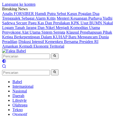
Langsung ke konten
Breaking News
Analis FORSIBER Hamdi Putra Sebut Kasus Pogalan Dua
Trenggalek Sebagai Alarm Kritis
Menteri Keuangan Purbaya Yudhi
Sadewa Secure Pagu Kas Dan Persilakan KPK Usut BUMN Nakal
Logam Tanah Jarang Dan Nikel Menjadi Komoditas Utama
Penyokong Alat Utama Sistem Senjata
Klausul Penghapusan Pihak
Ketiga Berkepentingan Dalam KUHAP Baru Mengancam Dunia
Peradilan
Diskusi Intensif Kemenkeu Bersama Presiden RI
Amankan Kemudi Ekonomi Teritorial
Babel
Internasional
Nasional
Daerah
Lifestyle
Olahraga
Tekno
Otomotif