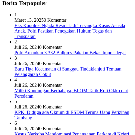
Berita Terpopuler
1
Maret 13, 2025
0 Komentar
Eks-Kapolres Ngada Resmi Jadi Tersangka Kasus Asusila
Anak, Polri Pastikan Penegakan Hukum Tegas dan
Transparan
2
Juli 26, 2024
0 Komentar
Polri Amankan 3.332 Ballpres Pakaian Bekas Impor Ilegal
3
Juli 26, 2024
0 Komentar
Baru Tiga Kecamatan di Sanggau Tindaklanjuti Temuan
Pelanggaran Coklit
4
Juli 26, 2024
0 Komentar
Miliki Kandungan Berbahaya, BPOM Tarik Roti Okko dari
Peredaran
5
Juli 26, 2024
0 Komentar
KPK: Diduga ada Oknum di ESDM Terima Uang Perizinan
Tambang
6
Juli 26, 2024
0 Komentar
Kasus Narkoba Mendominasi Penanganan Perkara di Kejari