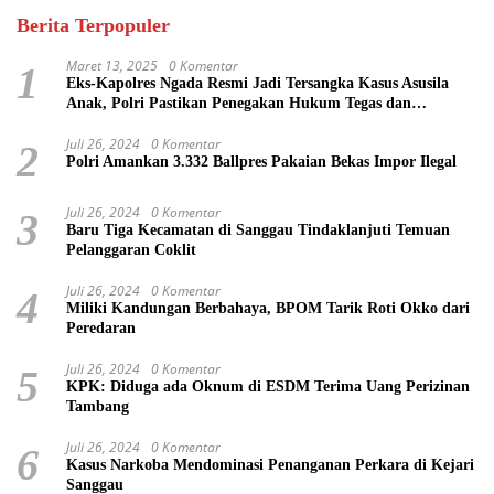
Berita Terpopuler
Maret 13, 2025
0 Komentar
1
Eks-Kapolres Ngada Resmi Jadi Tersangka Kasus Asusila
Anak, Polri Pastikan Penegakan Hukum Tegas dan
Transparan
Juli 26, 2024
0 Komentar
2
Polri Amankan 3.332 Ballpres Pakaian Bekas Impor Ilegal
Juli 26, 2024
0 Komentar
3
Baru Tiga Kecamatan di Sanggau Tindaklanjuti Temuan
Pelanggaran Coklit
Juli 26, 2024
0 Komentar
4
Miliki Kandungan Berbahaya, BPOM Tarik Roti Okko dari
Peredaran
Juli 26, 2024
0 Komentar
5
KPK: Diduga ada Oknum di ESDM Terima Uang Perizinan
Tambang
Juli 26, 2024
0 Komentar
6
Kasus Narkoba Mendominasi Penanganan Perkara di Kejari
Sanggau