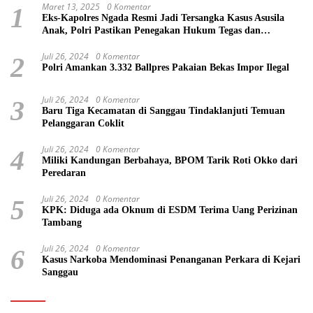
Maret 13, 2025
0 Komentar
1
Eks-Kapolres Ngada Resmi Jadi Tersangka Kasus Asusila
Anak, Polri Pastikan Penegakan Hukum Tegas dan
Transparan
Juli 26, 2024
0 Komentar
2
Polri Amankan 3.332 Ballpres Pakaian Bekas Impor Ilegal
Juli 26, 2024
0 Komentar
3
Baru Tiga Kecamatan di Sanggau Tindaklanjuti Temuan
Pelanggaran Coklit
Juli 26, 2024
0 Komentar
4
Miliki Kandungan Berbahaya, BPOM Tarik Roti Okko dari
Peredaran
Juli 26, 2024
0 Komentar
5
KPK: Diduga ada Oknum di ESDM Terima Uang Perizinan
Tambang
Juli 26, 2024
0 Komentar
6
Kasus Narkoba Mendominasi Penanganan Perkara di Kejari
Sanggau