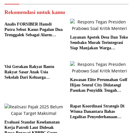
Rekomendasi untuk kamu
Analis FORSIBER Hamdi
Putra Sebut Kasus Pogalan Dua
Trenggalek Sebagai Alarm
Layanan Apotek Desa Dan Toko
Kritis
Sembako Murah Terintegrasi
Siap Manjakan Warga
Kelurahan
Visi Gerakan Rakyat Bantu
Rakyat Sasar Anak Usia
Sekolah Dari Keluarga
Kawasan Elite Perumahan Golf
Prasejahtera
Hijau Sentul City Didatangi
Pasukan Penyidik Tengah
Malam
Rapat Koordinasi Strategis Di
Wisma Danantara Bahas
Legalitas Penyederhanaan
Evaluasi Standar Keselamatan
Perusahaan
Kerja Patroli Laut Didesak
Pasca Pegawai KPPBC Gugur