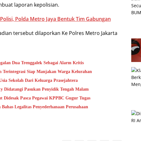
uat laporan kepolisian.
 Polisi, Polda Metro Jaya Bentuk Tim Gabungan
dian tersebut dilaporkan Ke Polres Metro Jakarta
alan Dua Trenggalek Sebagai Alarm Kritis
 Terintegrasi Siap Manjakan Warga Kelurahan
sia Sekolah Dari Keluarga Prasejahtera
ty Didatangi Pasukan Penyidik Tengah Malam
aut Didesak Pasca Pegawai KPPBC Gugur Tugas
a Bahas Legalitas Penyederhanaan Perusahaan