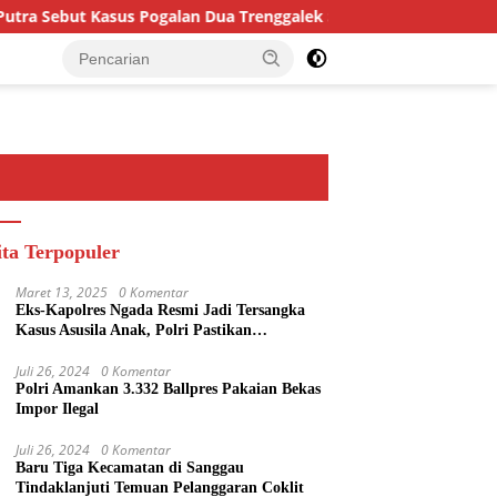
ut Kasus Pogalan Dua Trenggalek Sebagai Alarm Kritis
M
ita Terpopuler
Maret 13, 2025
0 Komentar
Eks-Kapolres Ngada Resmi Jadi Tersangka
Kasus Asusila Anak, Polri Pastikan
Penegakan Hukum Tegas dan Transparan
Juli 26, 2024
0 Komentar
Polri Amankan 3.332 Ballpres Pakaian Bekas
Impor Ilegal
Juli 26, 2024
0 Komentar
Baru Tiga Kecamatan di Sanggau
Tindaklanjuti Temuan Pelanggaran Coklit