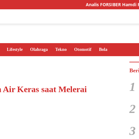
Analis FORSIBER Hamdi Putra Seb
Lifestyle
Olahraga
Tekno
Otomotif
Bola
Ber
1
Air Keras saat Melerai
2
3