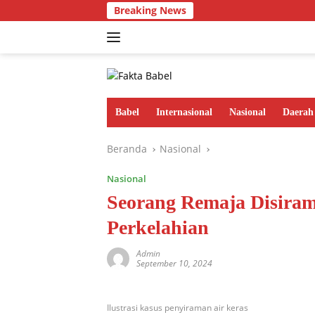
Langsung
Breaking News
ke
konten
Babel
Internasional
Nasional
Daerah
Beranda
Nasional
Nasional
Seorang Remaja Disiram 
Perkelahian
Admin
September 10, 2024
Ilustrasi kasus penyiraman air keras