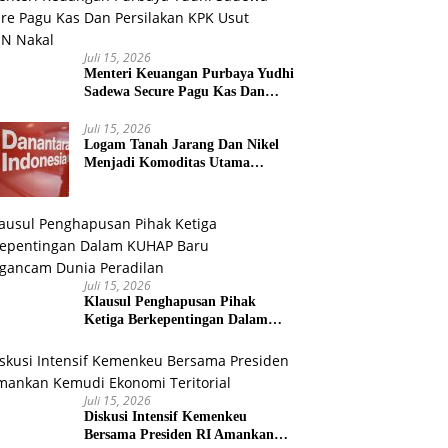
Juli 15, 2026
Menteri Keuangan Purbaya Yudhi
Sadewa Secure Pagu Kas Dan
Persilakan KPK Usut BUMN
Nakal
Juli 15, 2026
Logam Tanah Jarang Dan Nikel
Menjadi Komoditas Utama
Penyokong Alat Utama Sistem
Senjata
Juli 15, 2026
Klausul Penghapusan Pihak
Ketiga Berkepentingan Dalam
KUHAP Baru Mengancam Dunia
Peradilan
Juli 15, 2026
Diskusi Intensif Kemenkeu
Bersama Presiden RI Amankan