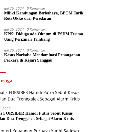
Juli 26, 2024
0 Komentar
Miliki Kandungan Berbahaya, BPOM Tarik
Roti Okko dari Peredaran
Juli 26, 2024
0 Komentar
KPK: Diduga ada Oknum di ESDM Terima
Uang Perizinan Tambang
Juli 26, 2024
0 Komentar
Kasus Narkoba Mendominasi Penanganan
Perkara di Kejari Sanggau
hraga
16, 2026
is FORSIBER Hamdi Putra Sebut Kasus
lan Dua Trenggalek Sebagai Alarm Kritis