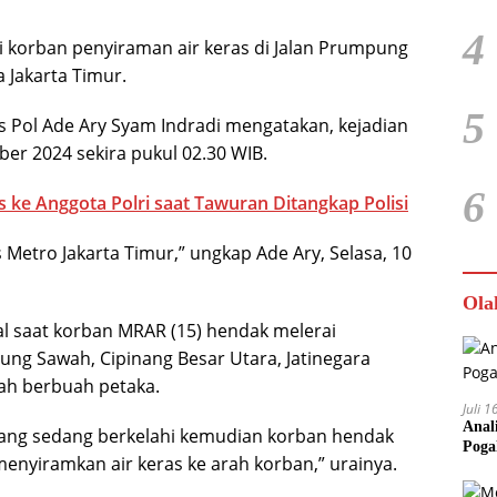
4
 korban penyiraman air keras di Jalan Prumpung
a Jakarta Timur.
5
 Pol Ade Ary Syam Indradi mengatakan, kejadian
er 2024 sekira pukul 02.30 WIB.
6
 ke Anggota Polri saat Tawuran Ditangkap Polisi
 Metro Jakarta Timur,” ungkap Ade Ary, Selasa, 10
Ola
al saat korban MRAR (15) hendak melerai
pung Sawah, Cipinang Besar Utara, Jatinegara
lah berbuah petaka.
Juli 
Anal
 yang sedang berkelahi kemudian korban hendak
Poga
 menyiramkan air keras ke arah korban,” urainya.