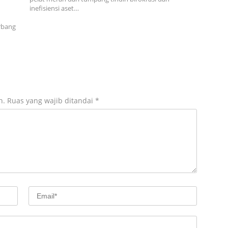
inefisiensi aset…
erbang
n.
Ruas yang wajib ditandai
*