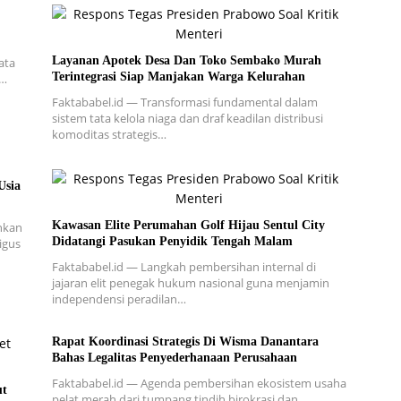
Layanan Apotek Desa Dan Toko Sembako Murah
ata
Terintegrasi Siap Manjakan Warga Kelurahan
a…
Faktababel.id — Transformasi fundamental dalam
sistem tata kelola niaga dan draf keadilan distribusi
komoditas strategis…
Usia
Kawasan Elite Perumahan Golf Hijau Sentul City
nkan
Didatangi Pasukan Penyidik Tengah Malam
igus
Faktababel.id — Langkah pembersihan internal di
jajaran elit penegak hukum nasional guna menjamin
independensi peradilan…
Rapat Koordinasi Strategis Di Wisma Danantara
Bahas Legalitas Penyederhanaan Perusahaan
Faktababel.id — Agenda pembersihan ekosistem usaha
ut
pelat merah dari tumpang tindih birokrasi dan