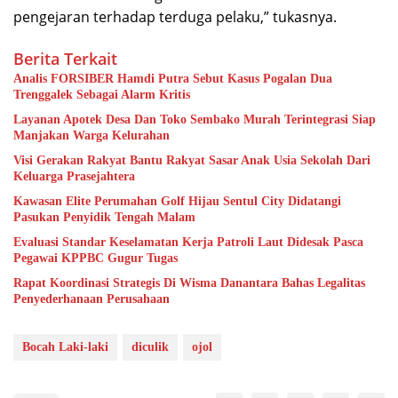
pengejaran terhadap terduga pelaku,” tukasnya.
Berita Terkait
Analis FORSIBER Hamdi Putra Sebut Kasus Pogalan Dua
Trenggalek Sebagai Alarm Kritis
Layanan Apotek Desa Dan Toko Sembako Murah Terintegrasi Siap
Manjakan Warga Kelurahan
Visi Gerakan Rakyat Bantu Rakyat Sasar Anak Usia Sekolah Dari
Keluarga Prasejahtera
Kawasan Elite Perumahan Golf Hijau Sentul City Didatangi
Pasukan Penyidik Tengah Malam
Evaluasi Standar Keselamatan Kerja Patroli Laut Didesak Pasca
Pegawai KPPBC Gugur Tugas
Rapat Koordinasi Strategis Di Wisma Danantara Bahas Legalitas
Penyederhanaan Perusahaan
Bocah Laki-laki
diculik
ojol