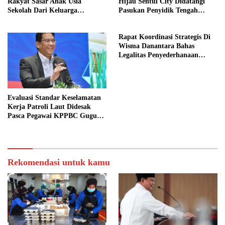
Rakyat Sasar Anak Usia
Hijau Sentul City Didatangi
Sekolah Dari Keluarga
Pasukan Penyidik Tengah
Prasejahtera
Malam
Rapat Koordinasi Strategis Di
Wisma Danantara Bahas
Legalitas Penyederhanaan
Perusahaan
Evaluasi Standar Keselamatan
Kerja Patroli Laut Didesak
Pasca Pegawai KPPBC Gugur
Tugas
Rekomendasi untuk kamu