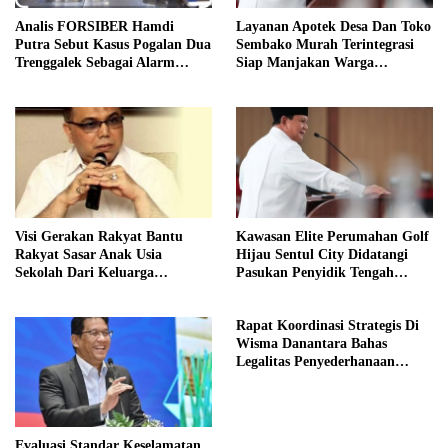
Analis FORSIBER Hamdi
Layanan Apotek Desa Dan Toko
Putra Sebut Kasus Pogalan Dua
Sembako Murah Terintegrasi
Trenggalek Sebagai Alarm
Siap Manjakan Warga
Kritis
Kelurahan
Visi Gerakan Rakyat Bantu
Kawasan Elite Perumahan Golf
Rakyat Sasar Anak Usia
Hijau Sentul City Didatangi
Sekolah Dari Keluarga
Pasukan Penyidik Tengah
Prasejahtera
Malam
Rapat Koordinasi Strategis Di
Wisma Danantara Bahas
Legalitas Penyederhanaan
Perusahaan
Evaluasi Standar Keselamatan