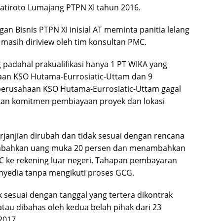
tiroto Lumajang PTPN XI tahun 2016.
 Bisnis PTPN XI inisial AT meminta panitia lelang
asih diriview oleh tim konsultan PMC.
g padahal prakualifikasi hanya 1 PT WIKA yang
an KSO Hutama-Eurrosiatic-Uttam dan 9
 perusahaan KSO Hutama-Eurrosiatic-Uttam gagal
an komitmen pembiayaan proyek dan lokasi
erjanjian dirubah dan tidak sesuai dengan rencana
ambahkan uang muka 20 persen dan menambahkan
 LC ke rekening luar negeri. Tahapan pembayaran
yedia tanpa mengikuti proses GCG.
k sesuai dengan tanggal yang tertera dikontrak
 atau dibahas oleh kedua belah pihak dari 23
2017.