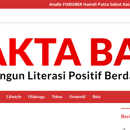
Analis FORSIBER Hamdi Putra Sebut Kasus Pogalan Dua Tre
Lifestyle
Olahraga
Tekno
Otomotif
Bola
Ber