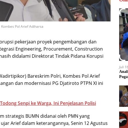
, Kombes Pol Arief Adiharsa
korupsi pekerjaan proyek pengembangan dan
ntegrasi Engineering, Procurement, Construction
asih didalami Direktorat Tindak Pidana Korupsi
Juli 
Anal
adirtipikor) Bareskrim Polri, Kombes Pol Arief
Poga
gan dan modernisasi PG Djatiroto PTPN XI ini
odong Senpi ke Warga, Ini Penjelasan Polisi
gram strategis BUMN didanai oleh PMN yang
 ujar Arief dalam keterangannya, Senin 12 Agustus