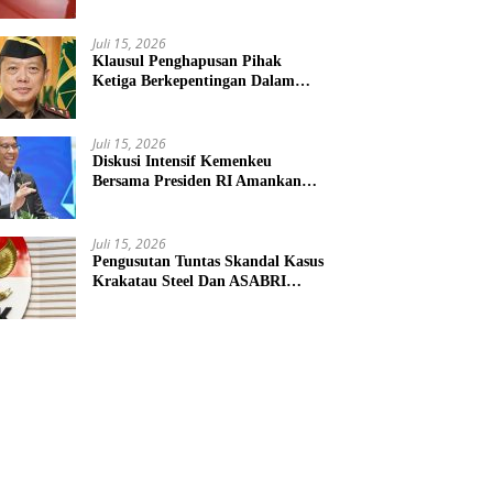
Penyokong Alat Utama Sistem
Senjata
Juli 15, 2026
Klausul Penghapusan Pihak
Ketiga Berkepentingan Dalam
KUHAP Baru Mengancam Dunia
Peradilan
Juli 15, 2026
Diskusi Intensif Kemenkeu
Bersama Presiden RI Amankan
Kemudi Ekonomi Teritorial
Juli 15, 2026
Pengusutan Tuntas Skandal Kasus
Krakatau Steel Dan ASABRI
Masuki Tahap Evaluasi Formal