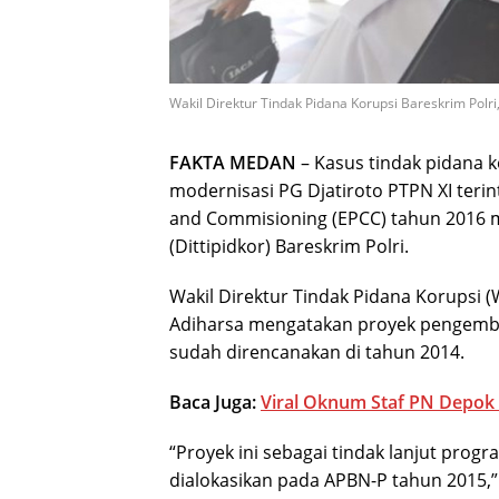
Wakil Direktur Tindak Pidana Korupsi Bareskrim Polri
FAKTA MEDAN
– Kasus tindak pidana 
modernisasi PG Djatiroto PTPN XI teri
and Commisioning (EPCC) tahun 2016 m
(Dittipidkor) Bareskrim Polri.
Wakil Direktur Tindak Pidana Korupsi (W
Adiharsa mengatakan proyek pengemban
sudah direncanakan di tahun 2014.
Baca Juga:
Viral Oknum Staf PN Depok T
“Proyek ini sebagai tindak lanjut pro
dialokasikan pada APBN-P tahun 2015,”