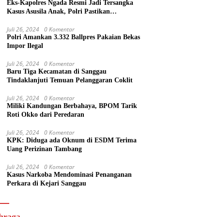
Eks-Kapolres Ngada Resmi Jadi Tersangka
Kasus Asusila Anak, Polri Pastikan
Penegakan Hukum Tegas dan Transparan
Juli 26, 2024
0 Komentar
Polri Amankan 3.332 Ballpres Pakaian Bekas
Impor Ilegal
Juli 26, 2024
0 Komentar
Baru Tiga Kecamatan di Sanggau
Tindaklanjuti Temuan Pelanggaran Coklit
Juli 26, 2024
0 Komentar
Miliki Kandungan Berbahaya, BPOM Tarik
Roti Okko dari Peredaran
Juli 26, 2024
0 Komentar
KPK: Diduga ada Oknum di ESDM Terima
Uang Perizinan Tambang
Juli 26, 2024
0 Komentar
Kasus Narkoba Mendominasi Penanganan
Perkara di Kejari Sanggau
hraga