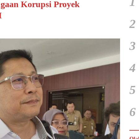
1
ugaan Korupsi Proyek
I
2
3
4
5
6
Ola