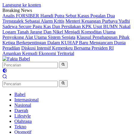
Langsung ke konten
Breaking News
Analis FORSIBER Hamdi Putra Sebut Kasus Pogalan Dua
Trenggalek Sebagai Alarm Kritis
Menteri Keuangan Purbaya Yudhi
Sadewa Secure Pagu Kas Dan Persilakan KPK Usut BUMN Nakal
Logam Tanah Jarang Dan Nikel Menjadi Komoditas Utama
Penyokong Alat Utama Sistem Senjata
Klausul Penghapusan Pihak
Ketiga Berkepentingan Dalam KUHAP Baru Mengancam Dunia
Peradilan
Diskusi Intensif Kemenkeu Bersama Presiden RI
Amankan Kemudi Ekonomi Teritorial
Babel
Internasional
Nasional
Daerah
Lifestyle
Olahraga
Tekno
Otomotif