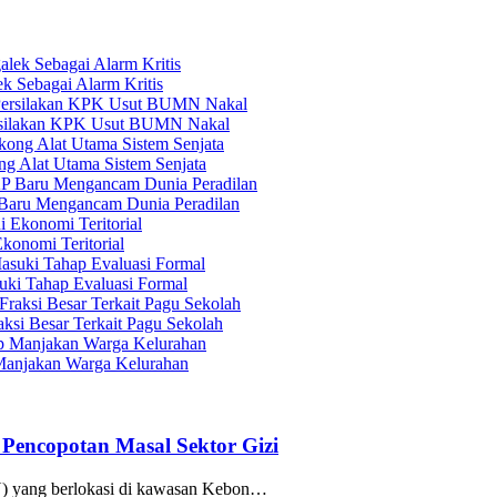
 Sebagai Alarm Kritis
ersilakan KPK Usut BUMN Nakal
g Alat Utama Sistem Senjata
Baru Mengancam Dunia Peradilan
konomi Teritorial
ki Tahap Evaluasi Formal
si Besar Terkait Pagu Sekolah
Manjakan Warga Kelurahan
 Pencopotan Masal Sektor Gizi
GN) yang berlokasi di kawasan Kebon…