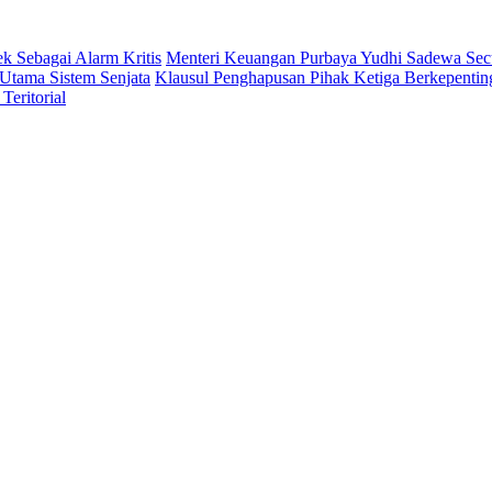
 Sebagai Alarm Kritis
Menteri Keuangan Purbaya Yudhi Sadewa Se
Utama Sistem Senjata
Klausul Penghapusan Pihak Ketiga Berkepent
eritorial