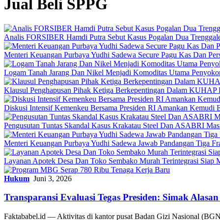
Jual Beli SPPG
Analis FORSIBER Hamdi Putra Sebut Kasus Pogalan Dua Trenggalek
Menteri Keuangan Purbaya Yudhi Sadewa Secure Pagu Kas Dan P
Logam Tanah Jarang Dan Nikel Menjadi Komoditas Utama Penyokon
Klausul Penghapusan Pihak Ketiga Berkepentingan Dalam KUHAP 
Diskusi Intensif Kemenkeu Bersama Presiden RI Amankan Kemudi E
Pengusutan Tuntas Skandal Kasus Krakatau Steel Dan ASABRI Masu
Menteri Keuangan Purbaya Yudhi Sadewa Jawab Pandangan Tiga Frak
Layanan Apotek Desa Dan Toko Sembako Murah Terintegrasi Siap 
Hukum
Juni 3, 2026
Transparansi Evaluasi Tegas Presiden: Simak Alasan
Faktababel.id — Aktivitas di kantor pusat Badan Gizi Nasional (B