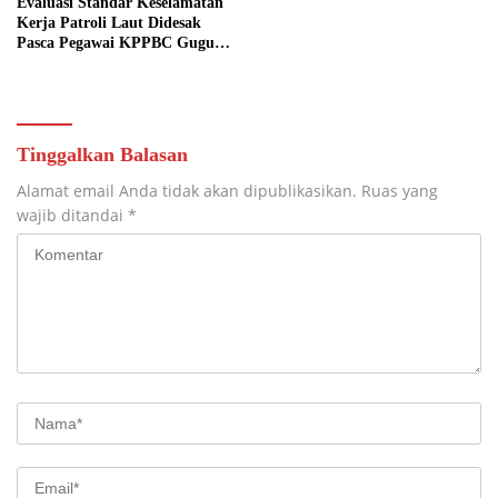
Evaluasi Standar Keselamatan
Perusahaan
Kerja Patroli Laut Didesak
Pasca Pegawai KPPBC Gugur
Tugas
Tinggalkan Balasan
Alamat email Anda tidak akan dipublikasikan.
Ruas yang
wajib ditandai
*