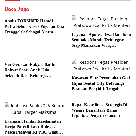
Baca Juga
Analis FORSIBER Hamdi
Putra Sebut Kasus Pogalan Dua
Trenggalek Sebagai Alarm
Layanan Apotek Desa Dan Toko
Kritis
Sembako Murah Terintegrasi
Siap Manjakan Warga
Kelurahan
Visi Gerakan Rakyat Bantu
Rakyat Sasar Anak Usia
Sekolah Dari Keluarga
Kawasan Elite Perumahan Golf
Prasejahtera
Hijau Sentul City Didatangi
Pasukan Penyidik Tengah
Malam
Rapat Koordinasi Strategis Di
Wisma Danantara Bahas
Legalitas Penyederhanaan
Evaluasi Standar Keselamatan
Perusahaan
Kerja Patroli Laut Didesak
Pasca Pegawai KPPBC Gugur