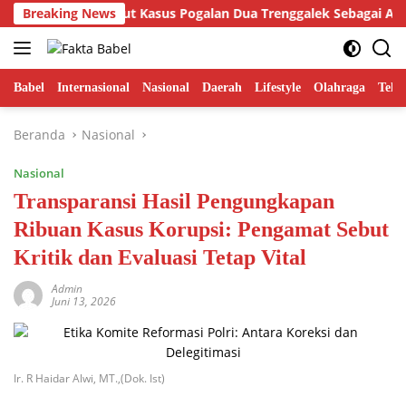
Langsung
i Putra Sebut Kasus Pogalan Dua Trenggalek Sebagai Alarm Krit
Breaking News
ke
konten
Babel
Internasional
Nasional
Daerah
Lifestyle
Olahraga
Tekn
Beranda
Nasional
Nasional
Transparansi Hasil Pengungkapan
Ribuan Kasus Korupsi: Pengamat Sebut
Kritik dan Evaluasi Tetap Vital
Admin
Juni 13, 2026
Ir. R Haidar Alwi, MT.,(Dok. Ist)