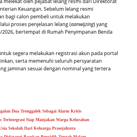
a melekat oleh pejabat lelang resmi dari Direktorat
nterian Keuangan. Sebelum lelang resmi
n bagi calon pembeli untuk melakukan
lui proses penjelasan lelang (
aanwijzing
) yang
/6/2026, bertempat di Rumah Penyimpanan Benda
ntuk segera melakukan registrasi akun pada portal
nginkan, serta memenuhi seluruh persyaratan
ng jaminan sesuai dengan nominal yang tertera
alan Dua Trenggalek Sebagai Alarm Kritis
 Terintegrasi Siap Manjakan Warga Kelurahan
sia Sekolah Dari Keluarga Prasejahtera
ty Didatangi Pasukan Penyidik Tengah Malam