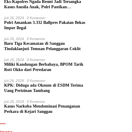
Eks-Kapolres Ngada Resmi Jadi Tersangka
Kasus Asusila Anak, Polri Pastikan
Penegakan Hukum Tegas dan Transparan
Juli 26, 2024
0 Komentar
Polri Amankan 3.332 Ballpres Pakaian Bekas
Impor Ilegal
Juli 26, 2024
0 Komentar
Baru Tiga Kecamatan di Sanggau
Tindaklanjuti Temuan Pelanggaran Coklit
Juli 26, 2024
0 Komentar
Miliki Kandungan Berbahaya, BPOM Tarik
Roti Okko dari Peredaran
Juli 26, 2024
0 Komentar
KPK: Diduga ada Oknum di ESDM Terima
Uang Perizinan Tambang
Juli 26, 2024
0 Komentar
Kasus Narkoba Mendominasi Penanganan
Perkara di Kejari Sanggau
hraga