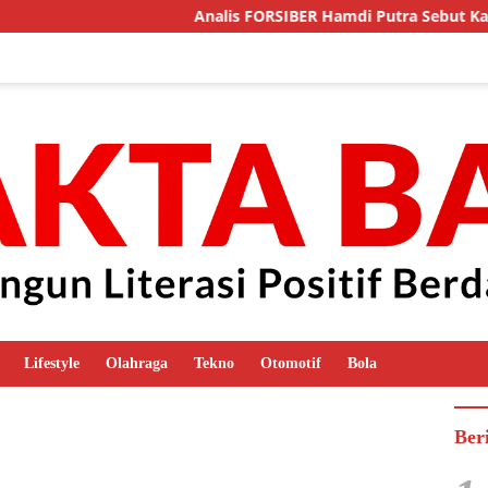
Analis FORSIBER Hamdi Putra Sebut Kasus Pogalan Dua 
Lifestyle
Olahraga
Tekno
Otomotif
Bola
Ber