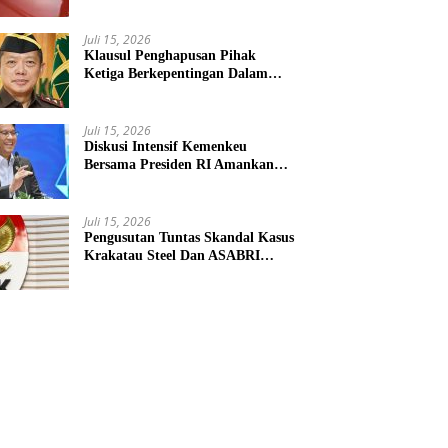
Penyokong Alat Utama Sistem
Senjata
Juli 15, 2026
Klausul Penghapusan Pihak
Ketiga Berkepentingan Dalam
KUHAP Baru Mengancam Dunia
Peradilan
Juli 15, 2026
Diskusi Intensif Kemenkeu
Bersama Presiden RI Amankan
Kemudi Ekonomi Teritorial
Juli 15, 2026
Pengusutan Tuntas Skandal Kasus
Krakatau Steel Dan ASABRI
Masuki Tahap Evaluasi Formal