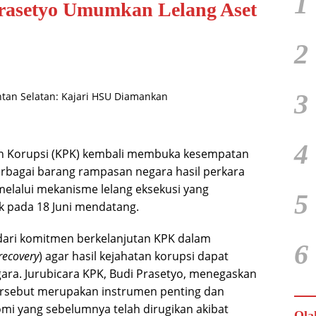
1
rasetyo Umumkan Lelang Aset
2
3
4
 Korupsi (KPK) kembali membuka kesempatan
erbagai barang rampasan negara hasil perkara
elalui mekanisme lelang eksekusi yang
5
k pada 18 Juni mendatang.
 dari komitmen berkelanjutan KPK dalam
6
recovery
) agar hasil kejahatan korupsi dapat
gara. Jurubicara KPK, Budi Prasetyo, menegaskan
rsebut merupakan instrumen penting dan
omi yang sebelumnya telah dirugikan akibat
Ola