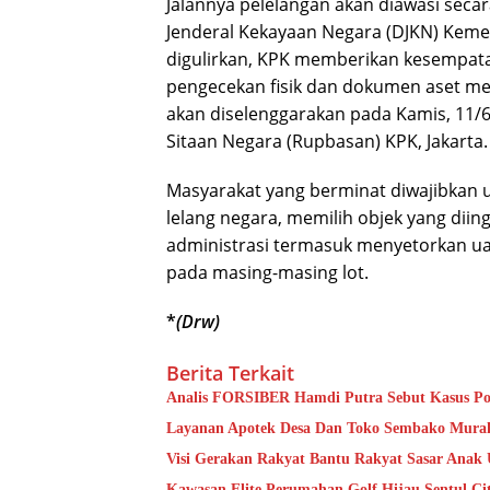
Jalannya pelelangan akan diawasi secar
Jenderal Kekayaan Negara (DJKN) Keme
digulirkan, KPK memberikan kesempata
pengecekan fisik dan dokumen aset mela
akan diselenggarakan pada Kamis, 11
Sitaan Negara (Rupbasan) KPK, Jakarta.
Masyarakat yang berminat diwajibkan u
lelang negara, memilih objek yang dii
administrasi termasuk menyetorkan ua
pada masing-masing lot.
*
(Drw)
Berita Terkait
Analis FORSIBER Hamdi Putra Sebut Kasus Pog
Layanan Apotek Desa Dan Toko Sembako Murah
Visi Gerakan Rakyat Bantu Rakyat Sasar Anak U
Kawasan Elite Perumahan Golf Hijau Sentul Ci