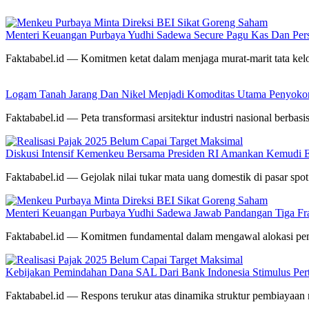
Menteri Keuangan Purbaya Yudhi Sadewa Secure Pagu Kas Dan P
Faktababel.id — Komitmen ketat dalam menjaga murat-marit tata kel
Logam Tanah Jarang Dan Nikel Menjadi Komoditas Utama Penyokon
Faktababel.id — Peta transformasi arsitektur industri nasional berb
Diskusi Intensif Kemenkeu Bersama Presiden RI Amankan Kemudi E
Faktababel.id — Gejolak nilai tukar mata uang domestik di pasar sp
Menteri Keuangan Purbaya Yudhi Sadewa Jawab Pandangan Tiga Frak
Faktababel.id — Komitmen fundamental dalam mengawal alokasi pe
Kebijakan Pemindahan Dana SAL Dari Bank Indonesia Stimulus Pert
Faktababel.id — Respons terukur atas dinamika struktur pembiayaan 