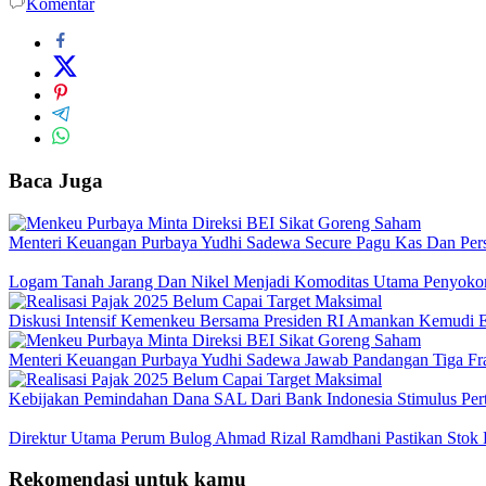
Komentar
Baca Juga
Menteri Keuangan Purbaya Yudhi Sadewa Secure Pagu Kas Dan P
Logam Tanah Jarang Dan Nikel Menjadi Komoditas Utama Penyokon
Diskusi Intensif Kemenkeu Bersama Presiden RI Amankan Kemudi E
Menteri Keuangan Purbaya Yudhi Sadewa Jawab Pandangan Tiga Frak
Kebijakan Pemindahan Dana SAL Dari Bank Indonesia Stimulus Pert
Direktur Utama Perum Bulog Ahmad Rizal Ramdhani Pastikan Stok
Rekomendasi untuk kamu