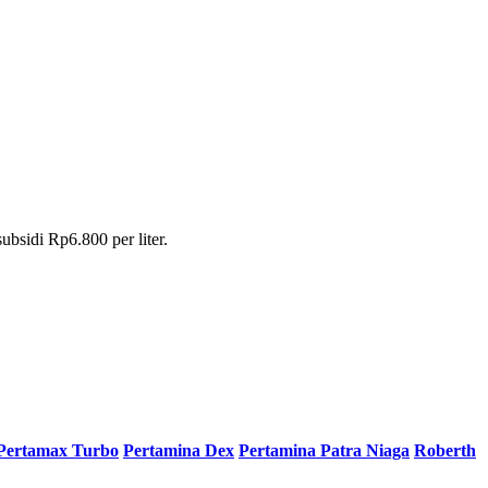
sidi Rp6.800 per liter.
Pertamax Turbo
Pertamina Dex
Pertamina Patra Niaga
Roberth