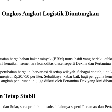
, Ongkos Angkut Logistik Diuntungkan
ian harga bahan bakar minyak (BBM) nonsubsidi yang berlaku efektif mu
ami kenaikan, sementara komoditas diesel seperti Dexlite dan Pertamin
erubahan harga ini bervariasi di setiap wilayah. Sebagai contoh, untu
menjadi Rp20.750 per liter. Sebaliknya, kabar baik bagi pengguna ken
 Langkah penurunan ini juga diikuti oleh Pertamina Dex yang kini diba
n Tetap Stabil
te dan Solar, serta produk nonsubsidi lainnya seperti Pertamax dan Per