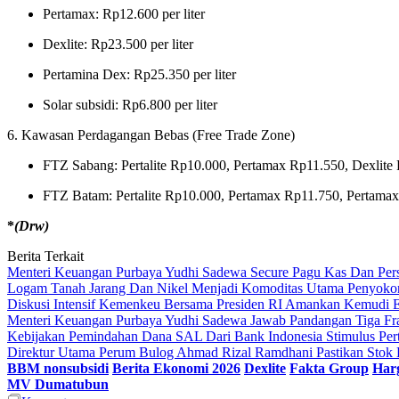
Pertamax: Rp12.600 per liter
Dexlite: Rp23.500 per liter
Pertamina Dex: Rp25.350 per liter
Solar subsidi: Rp6.800 per liter
6. Kawasan Perdagangan Bebas (Free Trade Zone)
FTZ Sabang: Pertalite Rp10.000, Pertamax Rp11.550, Dexlite R
FTZ Batam: Pertalite Rp10.000, Pertamax Rp11.750, Pertamax 
*
(Drw)
Berita Terkait
Menteri Keuangan Purbaya Yudhi Sadewa Secure Pagu Kas Dan P
Logam Tanah Jarang Dan Nikel Menjadi Komoditas Utama Penyokon
Diskusi Intensif Kemenkeu Bersama Presiden RI Amankan Kemudi E
Menteri Keuangan Purbaya Yudhi Sadewa Jawab Pandangan Tiga Frak
Kebijakan Pemindahan Dana SAL Dari Bank Indonesia Stimulus Pert
Direktur Utama Perum Bulog Ahmad Rizal Ramdhani Pastikan Stok
BBM nonsubsidi
Berita Ekonomi 2026
Dexlite
Fakta Group
Har
MV Dumatubun