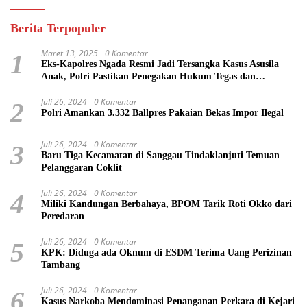
Berita Terpopuler
Maret 13, 2025
0 Komentar
1
Eks-Kapolres Ngada Resmi Jadi Tersangka Kasus Asusila
Anak, Polri Pastikan Penegakan Hukum Tegas dan
Transparan
Juli 26, 2024
0 Komentar
2
Polri Amankan 3.332 Ballpres Pakaian Bekas Impor Ilegal
Juli 26, 2024
0 Komentar
3
Baru Tiga Kecamatan di Sanggau Tindaklanjuti Temuan
Pelanggaran Coklit
Juli 26, 2024
0 Komentar
4
Miliki Kandungan Berbahaya, BPOM Tarik Roti Okko dari
Peredaran
Juli 26, 2024
0 Komentar
5
KPK: Diduga ada Oknum di ESDM Terima Uang Perizinan
Tambang
Juli 26, 2024
0 Komentar
6
Kasus Narkoba Mendominasi Penanganan Perkara di Kejari