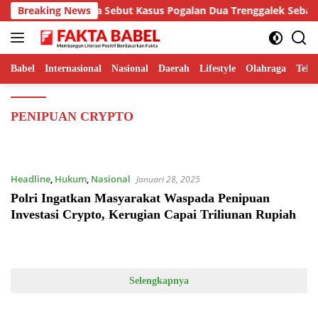
Langsung
SIBER Hamdi Putra Sebut Kasus Pogalan Dua Trenggalek Sebagai 
Breaking News
ke
konten
Babel
Internasional
Nasional
Daerah
Lifestyle
Olahraga
Tekn
PENIPUAN CRYPTO
Headline
,
Hukum
,
Nasional
Januari 28, 2025
Polri Ingatkan Masyarakat Waspada Penipuan
Investasi Crypto, Kerugian Capai Triliunan Rupiah
Selengkapnya