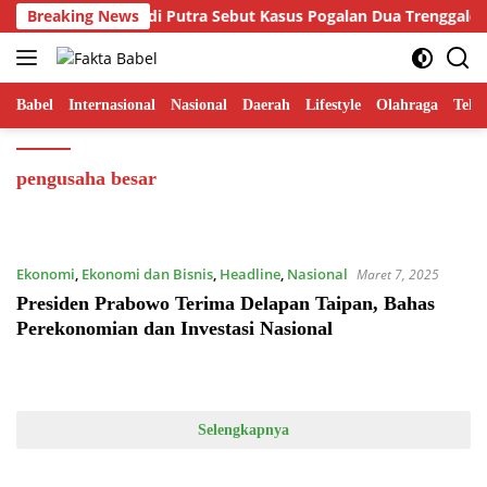
Langsung
is FORSIBER Hamdi Putra Sebut Kasus Pogalan Dua Trenggalek Se
Breaking News
ke
konten
Babel
Internasional
Nasional
Daerah
Lifestyle
Olahraga
Tekn
pengusaha besar
Ekonomi
,
Ekonomi dan Bisnis
,
Headline
,
Nasional
Maret 7, 2025
Presiden Prabowo Terima Delapan Taipan, Bahas
Perekonomian dan Investasi Nasional
Selengkapnya