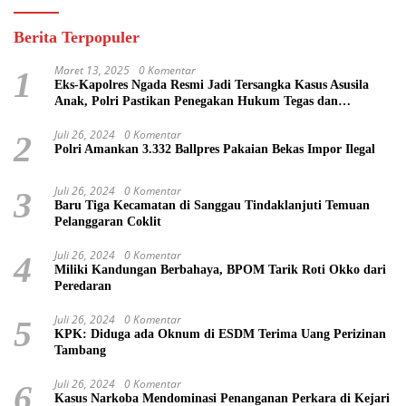
Berita Terpopuler
Maret 13, 2025
0 Komentar
1
Eks-Kapolres Ngada Resmi Jadi Tersangka Kasus Asusila
Anak, Polri Pastikan Penegakan Hukum Tegas dan
Transparan
Juli 26, 2024
0 Komentar
2
Polri Amankan 3.332 Ballpres Pakaian Bekas Impor Ilegal
Juli 26, 2024
0 Komentar
3
Baru Tiga Kecamatan di Sanggau Tindaklanjuti Temuan
Pelanggaran Coklit
Juli 26, 2024
0 Komentar
4
Miliki Kandungan Berbahaya, BPOM Tarik Roti Okko dari
Peredaran
Juli 26, 2024
0 Komentar
5
KPK: Diduga ada Oknum di ESDM Terima Uang Perizinan
Tambang
Juli 26, 2024
0 Komentar
6
Kasus Narkoba Mendominasi Penanganan Perkara di Kejari