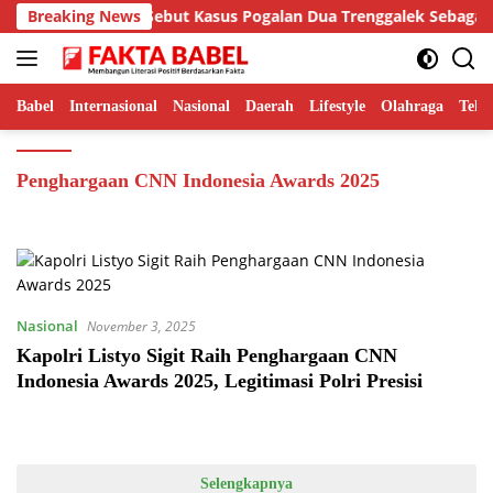
Langsung
BER Hamdi Putra Sebut Kasus Pogalan Dua Trenggalek Sebagai Al
Breaking News
ke
konten
Babel
Internasional
Nasional
Daerah
Lifestyle
Olahraga
Tekn
Penghargaan CNN Indonesia Awards 2025
Nasional
November 3, 2025
Kapolri Listyo Sigit Raih Penghargaan CNN
Indonesia Awards 2025, Legitimasi Polri Presisi
Selengkapnya