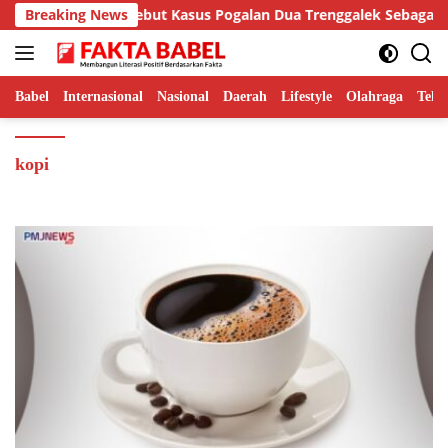
Langsung
Hamdi Putra Sebut Kasus Pogalan Dua Trenggalek Sebagai Alarm K
Breaking News
ke
konten
Babel
Internasional
Nasional
Daerah
Lifestyle
Olahraga
Tekn
kopi