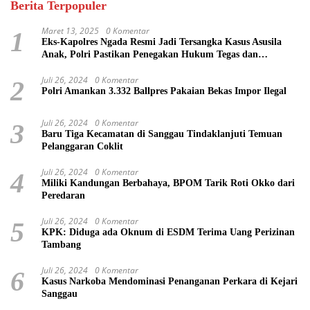
Berita Terpopuler
Maret 13, 2025
0 Komentar
1
Eks-Kapolres Ngada Resmi Jadi Tersangka Kasus Asusila
Anak, Polri Pastikan Penegakan Hukum Tegas dan
Transparan
Juli 26, 2024
0 Komentar
2
Polri Amankan 3.332 Ballpres Pakaian Bekas Impor Ilegal
Juli 26, 2024
0 Komentar
3
Baru Tiga Kecamatan di Sanggau Tindaklanjuti Temuan
Pelanggaran Coklit
Juli 26, 2024
0 Komentar
4
Miliki Kandungan Berbahaya, BPOM Tarik Roti Okko dari
Peredaran
Juli 26, 2024
0 Komentar
5
KPK: Diduga ada Oknum di ESDM Terima Uang Perizinan
Tambang
Juli 26, 2024
0 Komentar
6
Kasus Narkoba Mendominasi Penanganan Perkara di Kejari
Sanggau