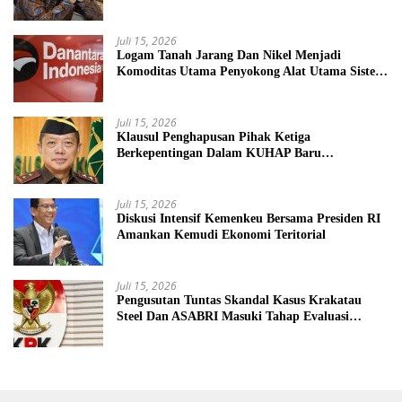
BUMN Nakal
Juli 15, 2026
Logam Tanah Jarang Dan Nikel Menjadi
Komoditas Utama Penyokong Alat Utama Sistem
Senjata
Juli 15, 2026
Klausul Penghapusan Pihak Ketiga
Berkepentingan Dalam KUHAP Baru
Mengancam Dunia Peradilan
Juli 15, 2026
Diskusi Intensif Kemenkeu Bersama Presiden RI
Amankan Kemudi Ekonomi Teritorial
Juli 15, 2026
Pengusutan Tuntas Skandal Kasus Krakatau
Steel Dan ASABRI Masuki Tahap Evaluasi
Formal