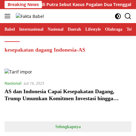
Langsung
is FORSIBER Hamdi Putra Sebut Kasus Pogalan Dua Trenggalek Se
Breaking News
ke
konten
Babel
Internasional
Nasional
Daerah
Lifestyle
Olahraga
Tekn
kesepakatan dagang Indonesia-AS
Nasional
Juli 16, 2025
AS dan Indonesia Capai Kesepakatan Dagang,
Trump Umumkan Komitmen Investasi hingga
Pengurangan Tarif
Selengkapnya