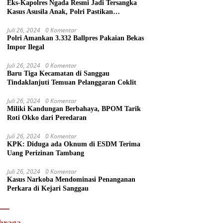
Eks-Kapolres Ngada Resmi Jadi Tersangka
Kasus Asusila Anak, Polri Pastikan
Penegakan Hukum Tegas dan Transparan
Juli 26, 2024
0 Komentar
Polri Amankan 3.332 Ballpres Pakaian Bekas
Impor Ilegal
Juli 26, 2024
0 Komentar
Baru Tiga Kecamatan di Sanggau
Tindaklanjuti Temuan Pelanggaran Coklit
Juli 26, 2024
0 Komentar
Miliki Kandungan Berbahaya, BPOM Tarik
Roti Okko dari Peredaran
Juli 26, 2024
0 Komentar
KPK: Diduga ada Oknum di ESDM Terima
Uang Perizinan Tambang
Juli 26, 2024
0 Komentar
Kasus Narkoba Mendominasi Penanganan
Perkara di Kejari Sanggau
hraga