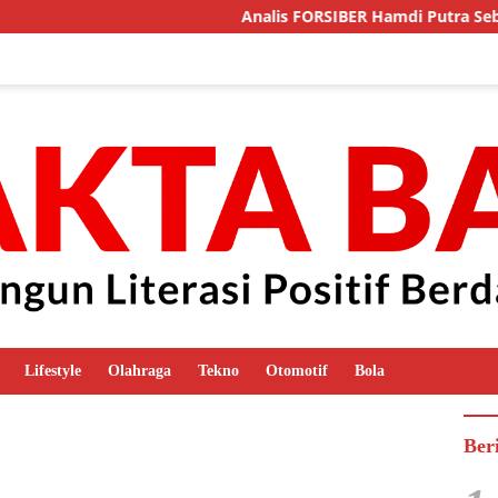
Analis FORSIBER Hamdi Putra Sebut Ka
Lifestyle
Olahraga
Tekno
Otomotif
Bola
Ber