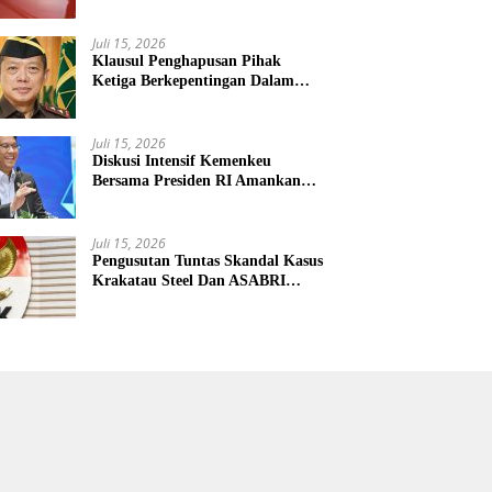
Penyokong Alat Utama Sistem
Senjata
Juli 15, 2026
Klausul Penghapusan Pihak
Ketiga Berkepentingan Dalam
KUHAP Baru Mengancam Dunia
Peradilan
Juli 15, 2026
Diskusi Intensif Kemenkeu
Bersama Presiden RI Amankan
Kemudi Ekonomi Teritorial
Juli 15, 2026
Pengusutan Tuntas Skandal Kasus
Krakatau Steel Dan ASABRI
Masuki Tahap Evaluasi Formal