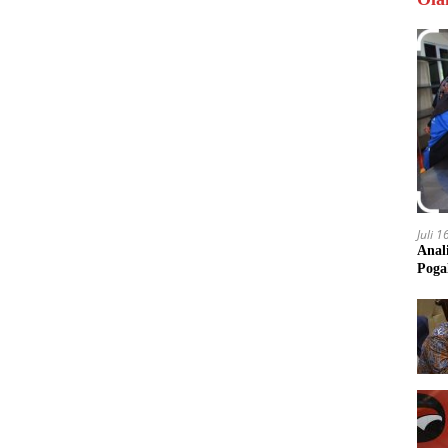
Juli 
Anal
Poga