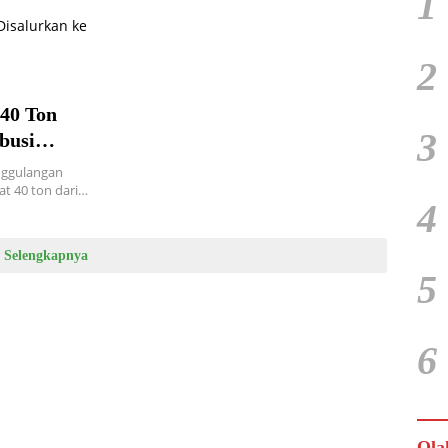
1
2
40 Ton
3
busi
nggulangan
t 40 ton dari…
4
Selengkapnya
5
6
Ola