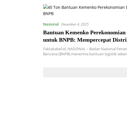
Nasional
Desember 4, 2025
Bantuan Kemenko Perekonomian 
untuk BNPB: Mempercepat Distri
Logistik Bencana Sumatera
Faktababel.id, NASIONAL – Badan Nasional Pena
Bencana (BNPB) menerima bantuan logistik sebera