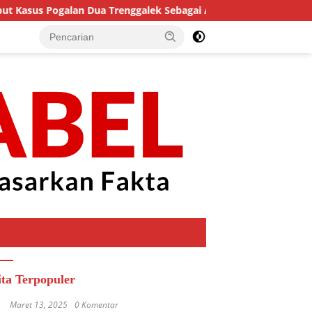
sus Pogalan Dua Trenggalek Sebagai Alarm Kritis
Mente
ita Terpopuler
Maret 13, 2025
0 Komentar