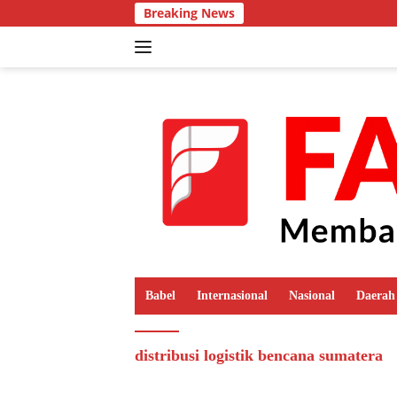
Langsung
Breaking News
ke
konten
Babel
Internasional
Nasional
Daerah
distribusi logistik bencana sumatera