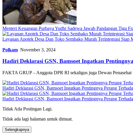
Menteri Keuangan Purbaya Yudhi Sadewa Jawab Pandangan Tiga Frak
Layanan Apotek Desa Dan Toko Sembako Murah Terintegrasi Siap 
Polkam
November 3, 2024
Hadiri Deklarasi GSN, Bamsoet Ingatkan Pentingnya
FAKTA GRUP – Anggota DPR RI sekaligus juga Dewan Penasehat G
Hadiri Deklarasi GSN, Bamsoet Ingatkan Pentingnya Perang Terhada
Hadiri Deklarasi GSN, Bamsoet Ingatkan Pentingnya Perang Terhada
Tidak Ada Postingan Lagi.
Tidak ada lagi halaman untuk dimuat.
Selengkapnya