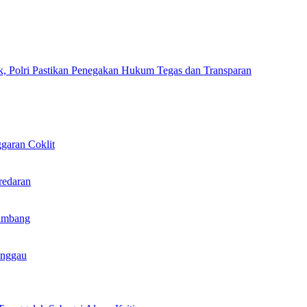
k, Polri Pastikan Penegakan Hukum Tegas dan Transparan
garan Coklit
redaran
ambang
anggau