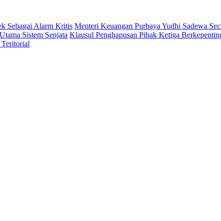
 Sebagai Alarm Kritis
Menteri Keuangan Purbaya Yudhi Sadewa Se
Utama Sistem Senjata
Klausul Penghapusan Pihak Ketiga Berkepent
eritorial