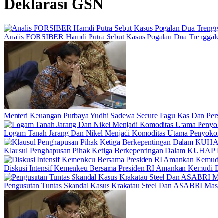
Deklarasi GSN
Analis FORSIBER Hamdi Putra Sebut Kasus Pogalan Dua Trenggalek
Menteri Keuangan Purbaya Yudhi Sadewa Secure Pagu Kas Dan P
Logam Tanah Jarang Dan Nikel Menjadi Komoditas Utama Penyokon
Klausul Penghapusan Pihak Ketiga Berkepentingan Dalam KUHAP 
Diskusi Intensif Kemenkeu Bersama Presiden RI Amankan Kemudi E
Pengusutan Tuntas Skandal Kasus Krakatau Steel Dan ASABRI Masu